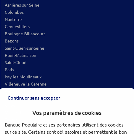
Asnières-sur-Seine
Colombes
Nanterre
Gennevilliers
Boulogne-Billancourt
Bezons
Saint-Ouen-sur-Seine
Rueil-Malmaison
Saint-Cloud
Paris
Issy-les-Moulineaux
Villeneuve-la-Garenne
Argenteuil
Continuer sans accepter
Houilles
Vanves
Vos paramètres de cookies
Malakoff
Sèvres
Banque Populaire et
ses partenaires
utilisent des cookies
Épinay-sur-Seine
sur ce site. Certains sont obligatoires et permettent le bon