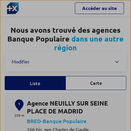
Accéder au site
Nous avons trouvé des agences
Banque Populaire
dans une autre
région
Modifier
Carte
Liste
Agence NEUILLY SUR SEINE
1
PLACE DE MADRID
359 m
BRED-Banque Populaire
166 bis, ave Charles de Gaulle