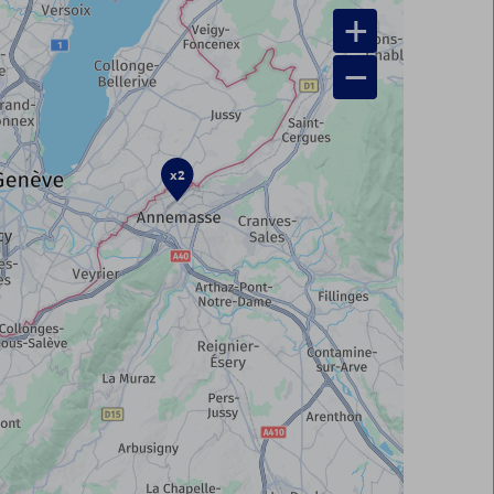
+
−
x2