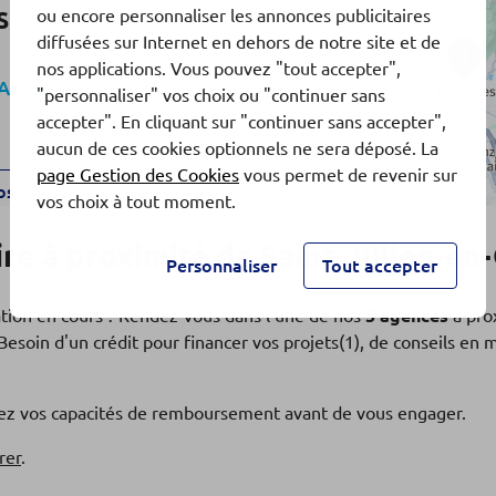
ou encore personnaliser les annonces publicitaires
S
diffusées sur Internet en dehors de notre site et de
2
nos applications. Vous pouvez "tout accepter",
Alpes
"personnaliser" vos choix ou "continuer sans
accepter". En cliquant sur "continuer sans accepter",
aucun de ces cookies optionnels ne sera déposé. La
page Gestion des Cookies
vous permet de revenir sur
os
vos choix à tout moment.
e à proximité de Saint-Julien-en
Personnaliser
Tout accepter
SE
ation en cours ? Rendez-vous dans l'une de nos
5 agences
à pro
Alpes
Besoin d'un crédit pour financer vos projets(1), de conseils en
fiez vos capacités de remboursement avant de vous engager.
os
rer
.