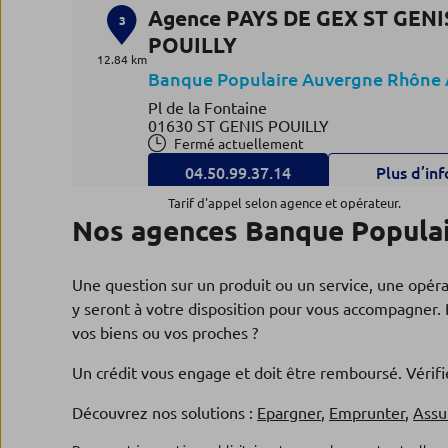
Agence PAYS DE GEX ST GENI
3
POUILLY
12.84 km
Banque Populaire Auvergne Rhône 
Pl de la Fontaine
01630 ST GENIS POUILLY
Fermé actuellement
04.50.99.37.14
Plus d’inf
Tarif d'appel selon agence et opérateur.
Nos agences Banque Populair
Agence GENEVOIS ANNEMAS
4
Une question sur un produit ou un service, une opér
Banque Populaire Auvergne Rhône 
13 km
y seront à votre disposition pour vous accompagner. 
18, ave de la Gare
vos biens ou vos proches ?
74100 ANNEMASSE
Fermé actuellement
Un crédit vous engage et doit être remboursé. Véri
04.50.87.56.20
Plus d’inf
Découvrez nos solutions :
Epargner
,
Emprunter
,
Assu