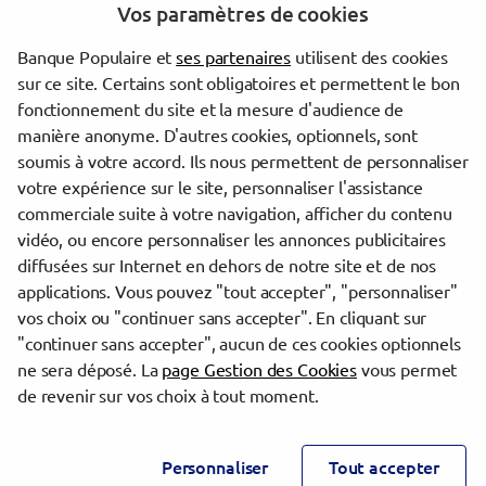
Vos paramètres de cookies
Vierzon
Saint-Doulchard
Banque Populaire et
ses partenaires
utilisent des cookies
Saint-Amand-Montrond
sur ce site. Certains sont obligatoires et permettent le bon
Saint-Florent-sur-Cher
fonctionnement du site et la mesure d'audience de
Aubigny-sur-Nère
manière anonyme. D'autres cookies, optionnels, sont
Saint-Germain-du-Puy
soumis à votre accord. Ils nous permettent de personnaliser
Sancoins
votre expérience sur le site, personnaliser l'assistance
Châteaumeillant
commerciale suite à votre navigation, afficher du contenu
vidéo, ou encore personnaliser les annonces publicitaires
diffusées sur Internet en dehors de notre site et de nos
Trouver une agence Banque Populaire
applications. Vous pouvez "tout accepter", "personnaliser"
Cher
vos choix ou "continuer sans accepter". En cliquant sur
"continuer sans accepter", aucun de ces cookies optionnels
Powered by
evermaps ©
ne sera déposé. La
page Gestion des Cookies
vous permet
de revenir sur vos choix à tout moment.
www.banque-populaire.fr/bpgo
Informations cookies
Contact
Personnaliser
Tout accepter
Mentions légales