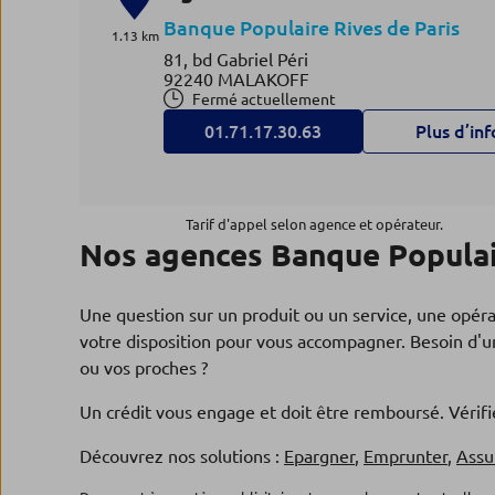
Banque Populaire Rives de Paris
1.13 km
81, bd Gabriel Péri
92240 MALAKOFF
Fermé actuellement
01.71.17.30.63
Plus d’inf
Agence PARIS ALESIA
4
Tarif d'appel selon agence et opérateur.
Nos agences Banque Populai
Banque Populaire Rives de Paris
1.54 km
113, rue d'Alésia
75014 PARIS 14
Une question sur un produit ou un service, une opér
Fermé actuellement
votre disposition pour vous accompagner. Besoin d'un
01.71.39.11.30
Plus d’inf
ou vos proches ?
Un crédit vous engage et doit être remboursé. Véri
Agence CACHAN
Découvrez nos solutions :
Epargner
,
Emprunter
,
Assu
5
Banque Populaire Rives de Paris