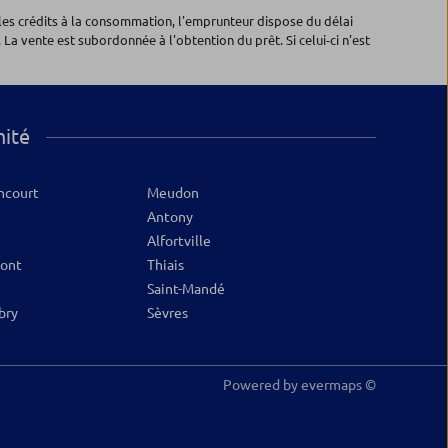
les crédits à la consommation, l'emprunteur dispose du délai
 La vente est subordonnée à l'obtention du prêt. Si celui-ci n'est
mité
ncourt
Meudon
Antony
Alfortville
Pont
Thiais
Saint-Mandé
bry
Sèvres
Powered by
evermaps ©