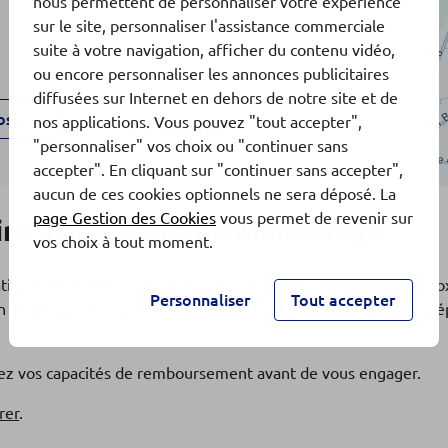
nous permettent de personnaliser votre expérience
sur le site, personnaliser l'assistance commerciale
suite à votre navigation, afficher du contenu vidéo,
ou encore personnaliser les annonces publicitaires
diffusées sur Internet en dehors de notre site et de
os
nos applications. Vous pouvez "tout accepter",
"personnaliser" vos choix ou "continuer sans
accepter". En cliquant sur "continuer sans accepter",
aucun de ces cookies optionnels ne sera déposé. La
page Gestion des Cookies
vous permet de revenir sur
re à proximité de Montrouge
vos choix à tout moment.
ation en cours ? Rendez-vous dans l'une de nos
5 agences
à pro
Personnaliser
Tout accepter
 crédit pour financer vos projets(1), de conseils en matière d
os
fiez vos capacités de remboursement avant de vous engager.
rer
.