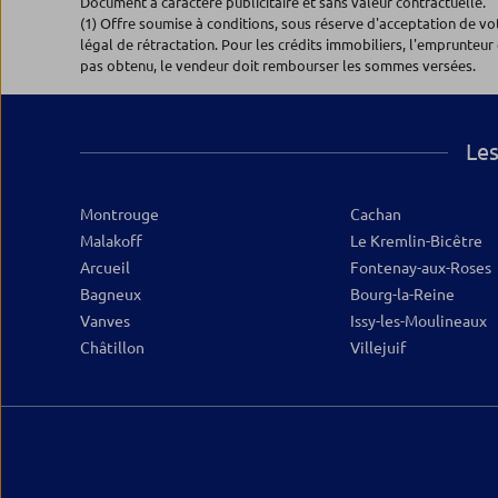
Document à caractère publicitaire et sans valeur contractuelle.
1.72 km
(1) Offre soumise à conditions, sous réserve d'acceptation de v
7-9, ave Aristide Briand
légal de rétractation. Pour les crédits immobiliers, l'emprunteur 
94230 CACHAN
pas obtenu, le vendeur doit rembourser les sommes versées.
Fermé actuellement
01.71.33.87.56
Plus d’inf
Les
Montrouge
Cachan
Malakoff
Le Kremlin-Bicêtre
Arcueil
Fontenay-aux-Roses
Bagneux
Bourg-la-Reine
Vanves
Issy-les-Moulineaux
Châtillon
Villejuif