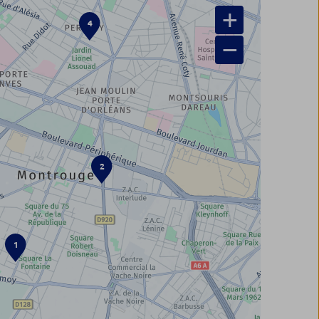
+
4
−
2
1