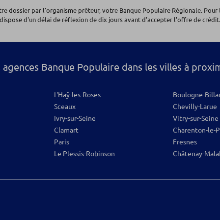
otre dossier par l'organisme prêteur, votre Banque Populaire Régionale. Pour 
dispose d'un délai de réflexion de dix jours avant d'accepter l'offre de crédit.
os
 agences Banque Populaire dans les villes à proxi
L'Haÿ-les-Roses
Boulogne-Billa
Sceaux
Chevilly-Larue
Ivry-sur-Seine
Vitry-sur-Seine
Clamart
Charenton-le-
Paris
Fresnes
Le Plessis-Robinson
Châtenay-Mala