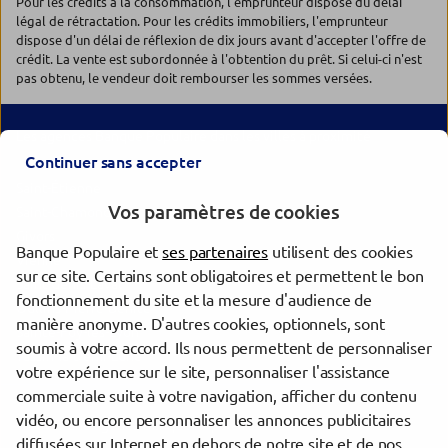
Pour les crédits à la consommation, l'emprunteur dispose du délai
légal de rétractation. Pour les crédits immobiliers, l'emprunteur
dispose d'un délai de réflexion de dix jours avant d'accepter l'offre de
crédit. La vente est subordonnée à l'obtention du prêt. Si celui-ci n'est
pas obtenu, le vendeur doit rembourser les sommes versées.
Les agences Banque Populaire dans les villes à proximité
Continuer sans accepter
Saint-Étienne
Vos paramètres de cookies
Saint-Chamond
Givors
Banque Populaire et
ses partenaires
utilisent des cookies
Vienne
sur ce site. Certains sont obligatoires et permettent le bon
Saint-Genis-Laval
fonctionnement du site et la mesure d'audience de
Oullins-Pierre-Bénite
manière anonyme. D'autres cookies, optionnels, sont
Sainte-Foy-lès-Lyon
soumis à votre accord. Ils nous permettent de personnaliser
Tassin-la-Demi-Lune
votre expérience sur le site, personnaliser l'assistance
commerciale suite à votre navigation, afficher du contenu
vidéo, ou encore personnaliser les annonces publicitaires
Trouver une agence Banque Populaire
diffusées sur Internet en dehors de notre site et de nos
Loire