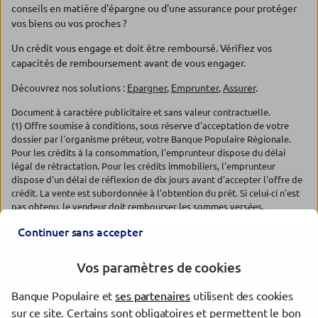
conseils en matière d'épargne ou d'une assurance pour protéger
vos biens ou vos proches ?
Un crédit vous engage et doit être remboursé. Vérifiez vos
capacités de remboursement avant de vous engager.
Découvrez nos solutions :
Epargner
,
Emprunter
,
Assurer
.
Document à caractère publicitaire et sans valeur contractuelle.
(1) Offre soumise à conditions, sous réserve d'acceptation de votre
dossier par l'organisme prêteur, votre Banque Populaire Régionale.
Pour les crédits à la consommation, l'emprunteur dispose du délai
légal de rétractation. Pour les crédits immobiliers, l'emprunteur
dispose d'un délai de réflexion de dix jours avant d'accepter l'offre de
crédit. La vente est subordonnée à l'obtention du prêt. Si celui-ci n'est
pas obtenu, le vendeur doit rembourser les sommes versées.
Continuer sans accepter
Les agences Banque Populaire dans les villes à proximité
Vos paramètres de cookies
Sète
Banque Populaire et
ses partenaires
utilisent des cookies
Frontignan
sur ce site. Certains sont obligatoires et permettent le bon