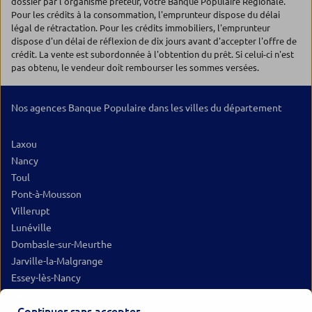
dossier par l'organisme prêteur, votre Banque Populaire Régionale.
Pour les crédits à la consommation, l'emprunteur dispose du délai
légal de rétractation. Pour les crédits immobiliers, l'emprunteur
dispose d'un délai de réflexion de dix jours avant d'accepter l'offre de
crédit. La vente est subordonnée à l'obtention du prêt. Si celui-ci n'est
pas obtenu, le vendeur doit rembourser les sommes versées.
Nos agences Banque Populaire dans les villes du département
Laxou
Nancy
Toul
Pont-à-Mousson
Villerupt
Lunéville
Dombasle-sur-Meurthe
Jarville-la-Malgrange
Essey-lès-Nancy
Jarny
Continuer sans accepter
Val de Briey