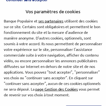
Saint-Nicolas-de-Port
Vos paramètres de cookies
Jœuf
Frouard
Banque Populaire et
ses partenaires
utilisent des cookies
Chaligny
sur ce site. Certains sont obligatoires et permettent le bon
Cosnes-et-Romain
fonctionnement du site et la mesure d'audience de
Saint-Max
manière anonyme. D'autres cookies, optionnels, sont
Vandœuvre-lès-Nancy
soumis à votre accord. Ils nous permettent de personnaliser
Villers-lès-Nancy
votre expérience sur le site, personnaliser l'assistance
Longwy
commerciale suite à votre navigation, afficher du contenu
vidéo, ou encore personnaliser les annonces publicitaires
diffusées sur Internet en dehors de notre site et de nos
Trouver une agence Banque Populaire
applications. Vous pouvez "tout accepter", "personnaliser"
Meurthe-et-Moselle
vos choix ou "continuer sans accepter". En cliquant sur
"continuer sans accepter", aucun de ces cookies optionnels
Powered by
evermaps ©
ne sera déposé. La
page Gestion des Cookies
vous permet
de revenir sur vos choix à tout moment.
www.banque-populaire.fr/mediterranee
Informations cookies