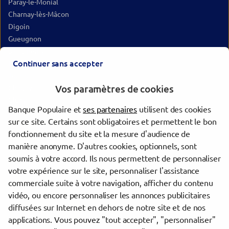
Paray-le-Monial
Charnay-lès-Mâcon
Digoin
Gueugnon
Saint-Rémy
Continuer sans accepter
Louhans
Tournus
Vos paramètres de cookies
Chagny
Cluny
Banque Populaire et
ses partenaires
utilisent des cookies
Bourbon-Lancy
sur ce site. Certains sont obligatoires et permettent le bon
Chauffailles
fonctionnement du site et la mesure d'audience de
Crêches-sur-Saône
manière anonyme. D'autres cookies, optionnels, sont
Charolles
soumis à votre accord. Ils nous permettent de personnaliser
Crissey
votre expérience sur le site, personnaliser l'assistance
Pierre-de-Bresse
commerciale suite à votre navigation, afficher du contenu
vidéo, ou encore personnaliser les annonces publicitaires
diffusées sur Internet en dehors de notre site et de nos
Trouver une agence Banque Populaire
applications. Vous pouvez "tout accepter", "personnaliser"
Saône-et-Loire