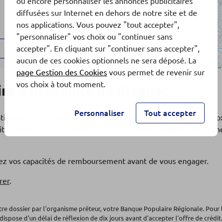
ou encore personnaliser les annonces publicitaires
diffusées sur Internet en dehors de notre site et de
nos applications. Vous pouvez "tout accepter",
"personnaliser" vos choix ou "continuer sans
accepter". En cliquant sur "continuer sans accepter",
aucun de ces cookies optionnels ne sera déposé. La
page Gestion des Cookies
vous permet de revenir sur
vos choix à tout moment.
re à proximité de Blagnac
Personnaliser
Tout accepter
ation en cours ? Rendez-vous dans l'une de nos
5 agences
à pro
t pour financer vos projets(1), de conseils en matière d'éparg
os
fiez vos capacités de remboursement avant de vous engager.
rer
.
IERS
otre dossier par l'organisme prêteur, votre Banque Populaire Régionale. Pour 
dispose d'un délai de réflexion de dix jours avant d'accepter l'offre de crédit.