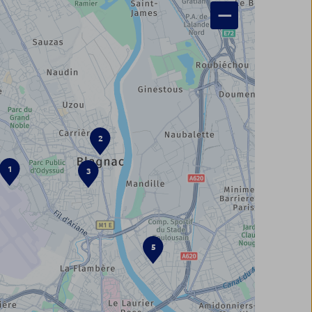
−
2
1
3
5