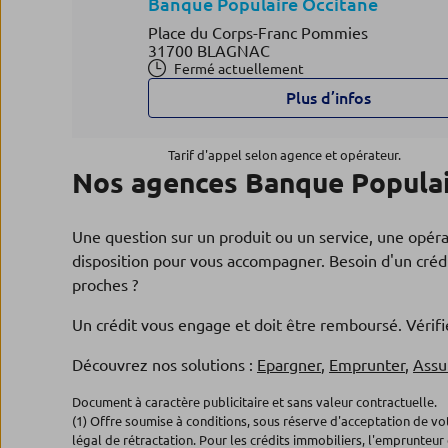
Banque Populaire Occitane
Place du Corps-Franc Pommies
31700 BLAGNAC
Fermé actuellement
Plus d’infos
Tarif d'appel selon agence et opérateur.
Nos agences Banque Populai
Agence CORNEBARRIEU
4
Banque Populaire Occitane
3.34 km
Une question sur un produit ou un service, une opér
1, Avenue de Latecoere
31700 CORNEBARRIEU
disposition pour vous accompagner. Besoin d'un crédi
Fermé actuellement
proches ?
05.34.52.80.50
Plus d’inf
Un crédit vous engage et doit être remboursé. Véri
Découvrez nos solutions :
Epargner
,
Emprunter
,
Assu
Agence TOULOUSE SEPT DEN
5
Document à caractère publicitaire et sans valeur contractuelle.
Banque Populaire Occitane
(1) Offre soumise à conditions, sous réserve d'acceptation de v
3.89 km
légal de rétractation. Pour les crédits immobiliers, l'emprunteur 