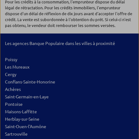
Pour les crédits à la consommation, l'emprunteur dispose du délai
légal de rétractation. Pour les crédits immobiliers, l'emprunteur
dispose d'un délai de réflexion de dix jours avant d'accepter l'offre de
crédit. La vente est subordonnée à l'obtention du prêt. Si celui-ci n'est
pas obtenu, le vendeur doit rembourser les sommes versées.
Les agences Banque Populaire dans les villes à proximité
Poissy
Les Mureaux
Cergy
Conflans-Sainte-Honorine
Achères
Saint-Germain-en-Laye
Pontoise
Maisons-Laffitte
Herblay-sur-Seine
Saint-Ouen-l'Aumône
Sartrouville