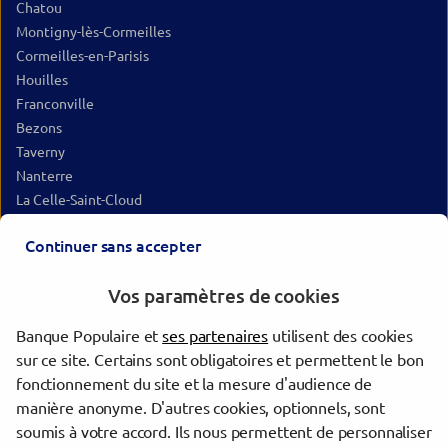
Chatou
Montigny-lès-Cormeilles
Cormeilles-en-Parisis
Houilles
Franconville
Bezons
Taverny
Nanterre
La Celle-Saint-Cloud
Rueil-Malmaison
Continuer sans accepter
Sannois
Argenteuil
Vos paramètres de cookies
Le Chesnay-Rocquencourt
Ermont
Banque Populaire et
ses partenaires
utilisent des cookies
Plaisir
sur ce site. Certains sont obligatoires et permettent le bon
Colombes
fonctionnement du site et la mesure d'audience de
La Garenne-Colombes
manière anonyme. D'autres cookies, optionnels, sont
Saint-Cyr-l'École
soumis à votre accord. Ils nous permettent de personnaliser
Suresnes