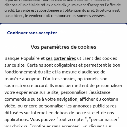
dispose d'un délai de réflexion de dix jours avant d'accepter l'offre de
crédit. La vente est subordonnée à l'obtention du prêt. Si celui-ci n'est
pas obtenu, le vendeur doit rembourser les sommes versées.
Les agences Banque Populaire dans les villes à proximité
Continuer sans accepter
Vos paramètres de cookies
Hyères
Fréjus
Banque Populaire et
ses partenaires
utilisent des cookies
Draguignan
sur ce site. Certains sont obligatoires et permettent le bon
Saint-Raphaël
fonctionnement du site et la mesure d'audience de
La Garde
manière anonyme. D'autres cookies, optionnels, sont
Mandelieu-la-Napoule
soumis à votre accord. Ils nous permettent de personnaliser
La Valette-du-Var
votre expérience sur le site, personnaliser l'assistance
commerciale suite à votre navigation, afficher du contenu
vidéo, ou encore personnaliser les annonces publicitaires
Trouver une agence Banque Populaire
diffusées sur Internet en dehors de notre site et de nos
Var
applications. Vous pouvez "tout accepter", "personnaliser"
Cogolin
vos choix ou "continuer sans accepter". En cliquant sur