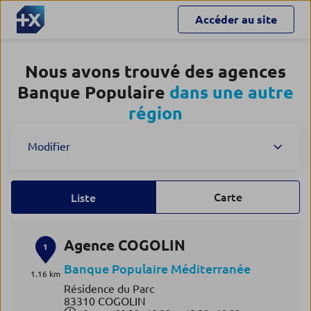
Accéder au site
Nous avons trouvé des agences
Banque Populaire
dans une autre
région
Modifier
Carte
Liste
Agence COGOLIN
1
Banque Populaire Méditerranée
1.16 km
Résidence du Parc
83310 COGOLIN