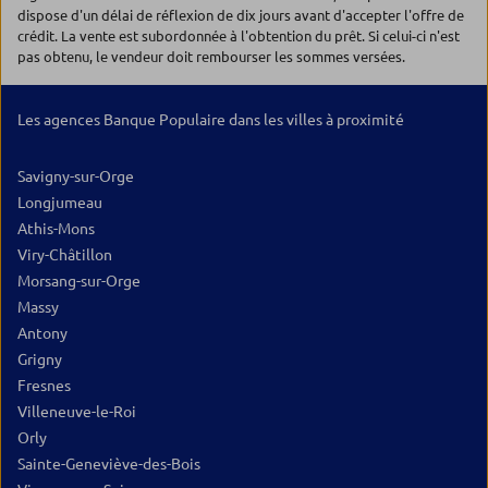
dispose d'un délai de réflexion de dix jours avant d'accepter l'offre de
crédit. La vente est subordonnée à l'obtention du prêt. Si celui-ci n'est
pas obtenu, le vendeur doit rembourser les sommes versées.
Les agences Banque Populaire dans les villes à proximité
Savigny-sur-Orge
Longjumeau
Athis-Mons
Viry-Châtillon
Morsang-sur-Orge
Massy
Antony
Grigny
Fresnes
Villeneuve-le-Roi
Orly
Sainte-Geneviève-des-Bois