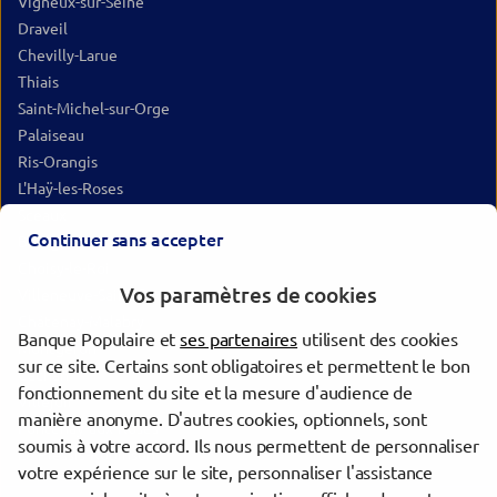
Vigneux-sur-Seine
Draveil
Chevilly-Larue
Thiais
Saint-Michel-sur-Orge
Palaiseau
Ris-Orangis
L'Haÿ-les-Roses
Sceaux
Continuer sans accepter
Bourg-la-Reine
Choisy-le-Roi
Vos paramètres de cookies
Villeneuve-Saint-Georges
Châtenay-Malabry
Banque Populaire et
ses partenaires
utilisent des cookies
Montgeron
sur ce site. Certains sont obligatoires et permettent le bon
Cachan
fonctionnement du site et la mesure d'audience de
Villejuif
manière anonyme. D'autres cookies, optionnels, sont
Fontenay-aux-Roses
soumis à votre accord. Ils nous permettent de personnaliser
Le Plessis-Robinson
votre expérience sur le site, personnaliser l'assistance