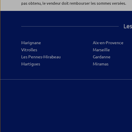
pas obtenu, le vendeur doit rembourser les sommes versées.
Les
Marignane
Aix-en-Provence
Vitrolles
Marseille
Les Pennes-Mirabeau
Gardanne
Martigues
Miramas