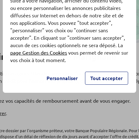
suite à votre navigation, afficher du contenu vidéo,
ou encore personnaliser les annonces publicitaires
diffusées sur Internet en dehors de notre site et de
nos applications. Vous pouvez "tout accepter",
"personnaliser" vos choix ou "continuer sans
accepter". En cliquant sur "continuer sans accepter",
aucun de ces cookies optionnels ne sera déposé. La
page Gestion des Cookies
vous permet de revenir sur
re à proximité de Marignane
vos choix à tout moment.
ation en cours ? Rendez-vous dans l'une de nos
1 agences
à pro
Personnaliser
Tout accepter
 crédit pour financer vos projets(1), de conseils en matière d
fiez vos capacités de remboursement avant de vous engager.
rer
.
otre dossier par l'organisme prêteur, votre Banque Populaire Régionale. Pour 
dispose d'un délai de réflexion de dix jours avant d'accepter l'offre de crédit.