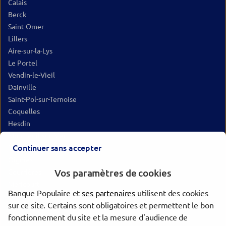
Calais
Berck
Saint-Omer
Lillers
Aire-sur-la-Lys
Le Portel
Vendin-le-Vieil
Dainville
Saint-Pol-sur-Ternoise
Coquelles
Hesdin
Montreuil-sur-Mer
Continuer sans accepter
Marconne
Oignies
Vos paramètres de cookies
Courrières
Méricourt
Banque Populaire et
ses partenaires
utilisent des cookies
Avion
sur ce site. Certains sont obligatoires et permettent le bon
Bully-les-Mines
fonctionnement du site et la mesure d'audience de
Auchel