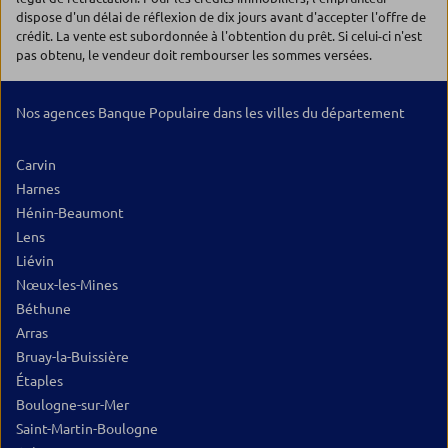
dispose d'un délai de réflexion de dix jours avant d'accepter l'offre de
crédit. La vente est subordonnée à l'obtention du prêt. Si celui-ci n'est
pas obtenu, le vendeur doit rembourser les sommes versées.
Nos agences Banque Populaire dans les villes du département
Carvin
Harnes
Hénin-Beaumont
Lens
Liévin
Nœux-les-Mines
Béthune
Arras
Bruay-la-Buissière
Étaples
Boulogne-sur-Mer
Saint-Martin-Boulogne