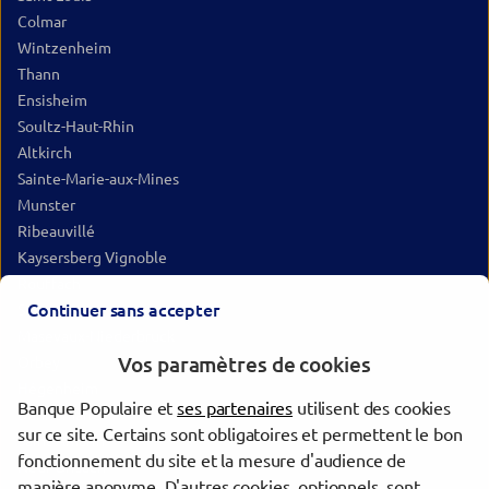
Colmar
Wintzenheim
Thann
Ensisheim
Soultz-Haut-Rhin
Altkirch
Sainte-Marie-aux-Mines
Munster
Ribeauvillé
Kaysersberg Vignoble
Rouffach
Continuer sans accepter
Sierentz
Masevaux-Niederbruck
Vos paramètres de cookies
Orbey
Hégenheim
Banque Populaire et
ses partenaires
utilisent des cookies
Dannemarie
sur ce site. Certains sont obligatoires et permettent le bon
Saint-Amarin
fonctionnement du site et la mesure d'audience de
Neuf-Brisach
manière anonyme. D'autres cookies, optionnels, sont