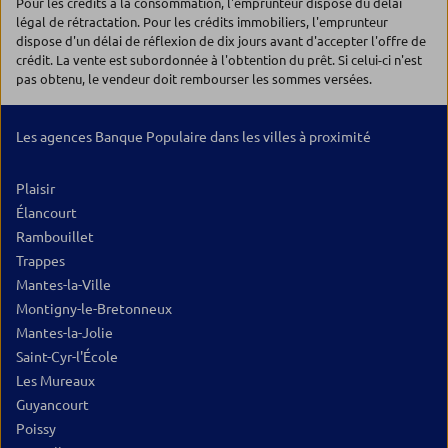
Pour les crédits à la consommation, l'emprunteur dispose du délai
légal de rétractation. Pour les crédits immobiliers, l'emprunteur
dispose d'un délai de réflexion de dix jours avant d'accepter l'offre de
crédit. La vente est subordonnée à l'obtention du prêt. Si celui-ci n'est
pas obtenu, le vendeur doit rembourser les sommes versées.
Les agences Banque Populaire dans les villes à proximité
Plaisir
Élancourt
Rambouillet
Trappes
Mantes-la-Ville
Montigny-le-Bretonneux
Mantes-la-Jolie
Saint-Cyr-l'École
Les Mureaux
Guyancourt
Poissy