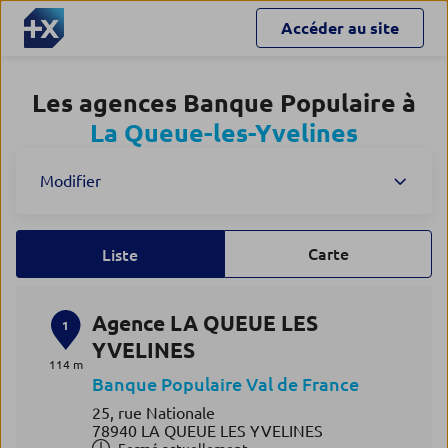
Accéder au site
Les agences Banque Populaire à
La Queue-les-Yvelines
Modifier
Carte
Liste
Agence LA QUEUE LES
1
YVELINES
114 m
Banque Populaire Val de France
25, rue Nationale
78940 LA QUEUE LES YVELINES