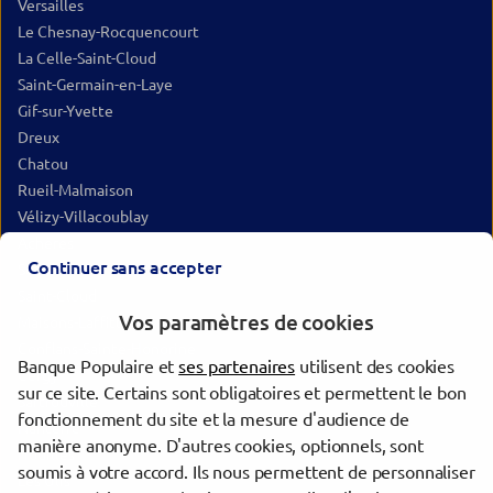
Versailles
Le Chesnay-Rocquencourt
La Celle-Saint-Cloud
Saint-Germain-en-Laye
Gif-sur-Yvette
Dreux
Chatou
Rueil-Malmaison
Vélizy-Villacoublay
Achères
Continuer sans accepter
Sèvres
Saint-Cloud
Vos paramètres de cookies
Maisons-Laffitte
Conflans-Sainte-Honorine
Banque Populaire et
ses partenaires
utilisent des cookies
Cergy
sur ce site. Certains sont obligatoires et permettent le bon
Sartrouville
fonctionnement du site et la mesure d'audience de
Nanterre
manière anonyme. D'autres cookies, optionnels, sont
Houilles
soumis à votre accord. Ils nous permettent de personnaliser
Les Ulis