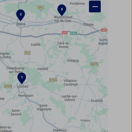
−
5
2
1