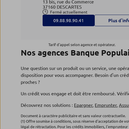
13 bis, rue du Commerce
37160 DESCARTES
Fermé actuellement
09.88.98.90.41
Plus d’inf
Agence STE MAURE DE TOUR
4
Tarif d'appel selon agence et opérateur.
Nos agences Banque Populai
Banque Populaire Val de France
26.9 km
107, rue du Docteur Patry
37800 STE MAURE DE TOURAINE
Une question sur un produit ou un service, une opér
Fermé actuellement
disposition pour vous accompagner. Besoin d'un crédi
09.88.98.90.17
Plus d’inf
proches ?
Un crédit vous engage et doit être remboursé. Véri
Agence MONTRICHARD
Découvrez nos solutions :
Epargner
,
Emprunter
,
Assu
5
Banque Populaire Val de France
Document à caractère publicitaire et sans valeur contractuelle.
29.26 km
(1) Offre soumise à conditions, sous réserve d'acceptation de v
11, rue Carnot
légal de rétractation. Pour les crédits immobiliers, l'emprunteur 
41400 MONTRICHARD