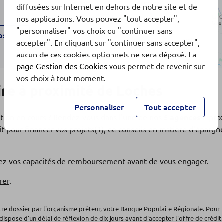
diffusées sur Internet en dehors de notre site et de
nos applications. Vous pouvez "tout accepter",
"personnaliser" vos choix ou "continuer sans
os
accepter". En cliquant sur "continuer sans accepter",
aucun de ces cookies optionnels ne sera déposé. La
page Gestion des Cookies
vous permet de revenir sur
AINE
vos choix à tout moment.
re à proximité de Loches
Personnaliser
Tout accepter
ation en cours ? Rendez-vous dans l'une de nos
5 agences
à pro
t pour financer vos projets(1), de conseils en matière d'éparg
os
fiez vos capacités de remboursement avant de vous engager.
rer
.
otre dossier par l'organisme prêteur, votre Banque Populaire Régionale. Pour 
dispose d'un délai de réflexion de dix jours avant d'accepter l'offre de crédit.