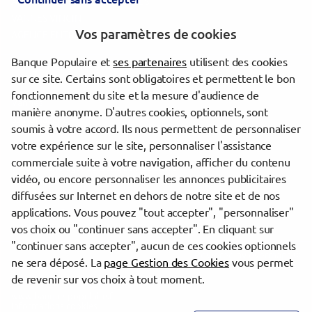
AGENCE ENTREPRISES VANNES
VANNES VINCIN
Vos paramètres de cookies
AGENCE ENTREPRISES VANNES
Banque Populaire et
ses partenaires
utilisent des cookies
Les agences Banque Populaire dans les villes à proximité
sur ce site. Certains sont obligatoires et permettent le bon
fonctionnement du site et la mesure d'audience de
Vannes
manière anonyme. D'autres cookies, optionnels, sont
Saint-Nazaire
soumis à votre accord. Ils nous permettent de personnaliser
votre expérience sur le site, personnaliser l'assistance
commerciale suite à votre navigation, afficher du contenu
Trouver une agence Banque Populaire
vidéo, ou encore personnaliser les annonces publicitaires
Morbihan
diffusées sur Internet en dehors de notre site et de nos
Muzillac
applications. Vous pouvez "tout accepter", "personnaliser"
MUZILLAC CM
vos choix ou "continuer sans accepter". En cliquant sur
"continuer sans accepter", aucun de ces cookies optionnels
Powered by
evermaps ©
ne sera déposé. La
page Gestion des Cookies
vous permet
de revenir sur vos choix à tout moment.
www.banque-populaire.fr
Informations cookies