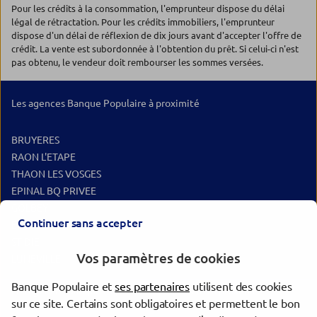
Pour les crédits à la consommation, l'emprunteur dispose du délai
légal de rétractation. Pour les crédits immobiliers, l'emprunteur
dispose d'un délai de réflexion de dix jours avant d'accepter l'offre de
crédit. La vente est subordonnée à l'obtention du prêt. Si celui-ci n'est
pas obtenu, le vendeur doit rembourser les sommes versées.
Les agences Banque Populaire à proximité
BRUYERES
RAON L'ETAPE
THAON LES VOSGES
EPINAL BQ PRIVEE
GOLBEY
Continuer sans accepter
EPINAL
ST DIE
Vos paramètres de cookies
LUNEVILLE
Banque Populaire et
ses partenaires
utilisent des cookies
Les agences Banque Populaire dans les villes à proximité
sur ce site. Certains sont obligatoires et permettent le bon