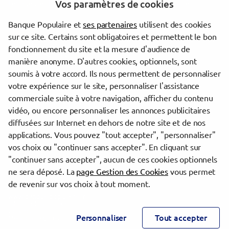
Vos paramètres de cookies
Les agences Banque Populaire dans les villes à proximité
Banque Populaire et
ses partenaires
utilisent des cookies
Reims
sur ce site. Certains sont obligatoires et permettent le bon
Épernay
fonctionnement du site et la mesure d'audience de
Châlons-en-Champagne
manière anonyme. D'autres cookies, optionnels, sont
Laon
soumis à votre accord. Ils nous permettent de personnaliser
votre expérience sur le site, personnaliser l'assistance
commerciale suite à votre navigation, afficher du contenu
Trouver une agence Banque Populaire
vidéo, ou encore personnaliser les annonces publicitaires
Marne
diffusées sur Internet en dehors de notre site et de nos
Reims
applications. Vous pouvez "tout accepter", "personnaliser"
REIMS LANGLET
vos choix ou "continuer sans accepter". En cliquant sur
"continuer sans accepter", aucun de ces cookies optionnels
Powered by
evermaps ©
ne sera déposé. La
page Gestion des Cookies
vous permet
de revenir sur vos choix à tout moment.
www.banque-populaire.fr
Informations cookies
Contact
Personnaliser
Tout accepter
Mentions légales