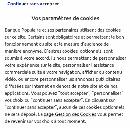
Continuer sans accepter
Gradignan
Bordeaux
Vos paramètres de cookies
Le Bouscat
Bruges
Banque Populaire et
ses partenaires
utilisent des cookies
Pessac
sur ce site. Certains sont obligatoires et permettent le bon
Bergerac
fonctionnement du site et la mesure d'audience de
Eysines
manière anonyme. D'autres cookies, optionnels, sont
Mérignac
soumis à votre accord. Ils nous permettent de personnaliser
votre expérience sur le site, personnaliser l'assistance
commerciale suite à votre navigation, afficher du contenu
Trouver une agence Banque Populaire
vidéo, ou encore personnaliser les annonces publicitaires
Gironde
diffusées sur Internet en dehors de notre site et de nos
Sauveterre-de-Guyenne
applications. Vous pouvez "tout accepter", "personnaliser"
SAUVETERRE DE GUYENNE
vos choix ou "continuer sans accepter". En cliquant sur
"continuer sans accepter", aucun de ces cookies optionnels
Powered by
evermaps ©
ne sera déposé. La
page Gestion des Cookies
vous permet
de revenir sur vos choix à tout moment.
www.banque-populaire.fr