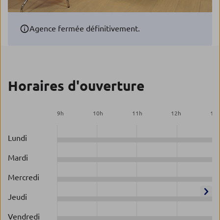
Agence fermée définitivement.
Horaires d'ouverture
9
h
10
h
11
h
12
h
13
Lundi
Mardi
Mercredi
Jeudi
Vendredi