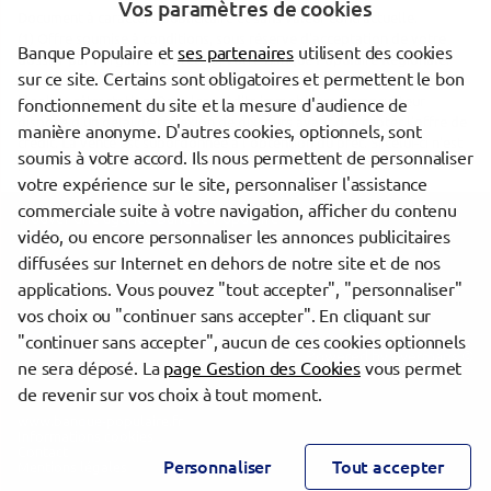
Vos paramètres de cookies
Document à caractère publicitaire et sans valeur contractuelle.
(1) Offre soumise à conditions, sous réserve d'acceptation de votre
Banque Populaire et
ses partenaires
utilisent des cookies
dossier par l'organisme prêteur, votre Banque Populaire Régionale.
sur ce site. Certains sont obligatoires et permettent le bon
Pour les crédits à la consommation, l'emprunteur dispose du délai
légal de rétractation. Pour les crédits immobiliers, l'emprunteur
fonctionnement du site et la mesure d'audience de
dispose d'un délai de réflexion de dix jours avant d'accepter l'offre de
manière anonyme. D'autres cookies, optionnels, sont
crédit. La vente est subordonnée à l'obtention du prêt. Si celui-ci n'est
soumis à votre accord. Ils nous permettent de personnaliser
pas obtenu, le vendeur doit rembourser les sommes versées.
votre expérience sur le site, personnaliser l'assistance
commerciale suite à votre navigation, afficher du contenu
Trouver une agence Banque Populaire
vidéo, ou encore personnaliser les annonces publicitaires
Martinique
diffusées sur Internet en dehors de notre site et de nos
Sainte-Marie
applications. Vous pouvez "tout accepter", "personnaliser"
STE MARIE
vos choix ou "continuer sans accepter". En cliquant sur
"continuer sans accepter", aucun de ces cookies optionnels
Powered by
evermaps ©
ne sera déposé. La
page Gestion des Cookies
vous permet
de revenir sur vos choix à tout moment.
www.banque-populaire.fr
Informations cookies
Contact
Personnaliser
Tout accepter
Mentions légales