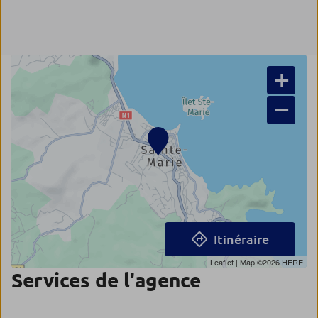
+
−
Itinéraire
Leaflet
| Map ©2026
HERE
Services de l'agence