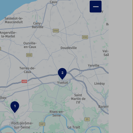
−
2
1