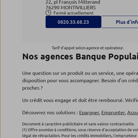
22, pl François Mitterand
76290 MONTIVILLIERS
Fermé actuellement
0820.33.68.23
Plus d’inf
Agence FECAMP
4
Tarif d'appel selon agence et opérateur.
Nos agences Banque Populai
BRED-Banque Populaire
21.65 km
14, pl Charles de Gaulle
76400 FECAMP
Une question sur un produit ou un service, une opér
Fermé actuellement
disposition pour vous accompagner. Besoin d'un crédi
0820.33.63.25
Plus d’inf
proches ?
Un crédit vous engage et doit être remboursé. Véri
Agence HARFLEUR
Découvrez nos solutions :
Epargner
,
Emprunter
,
Assu
5
BRED-Banque Populaire
Document à caractère publicitaire et sans valeur contractuelle.
21.96 km
(1) Offre soumise à conditions, sous réserve d'acceptation de v
3, pl Victor Hugo
légal de rétractation. Pour les crédits immobiliers, l'emprunteur 
76700 HARFLEUR