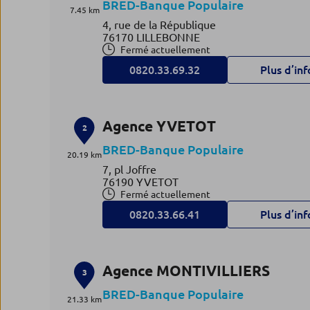
BRED-Banque Populaire
7.45 km
4, rue de la République
76170 LILLEBONNE
Fermé actuellement
0820.33.69.32
Plus d’inf
Agence YVETOT
2
BRED-Banque Populaire
20.19 km
7, pl Joffre
76190 YVETOT
Fermé actuellement
0820.33.66.41
Plus d’inf
Agence MONTIVILLIERS
3
BRED-Banque Populaire
21.33 km