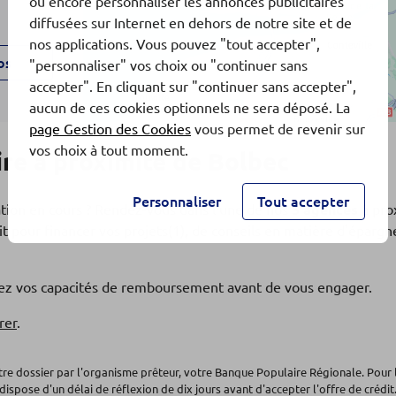
ou encore personnaliser les annonces publicitaires
diffusées sur Internet en dehors de notre site et de
nos applications. Vous pouvez "tout accepter",
os
"personnaliser" vos choix ou "continuer sans
accepter". En cliquant sur "continuer sans accepter",
aucun de ces cookies optionnels ne sera déposé. La
page Gestion des Cookies
vous permet de revenir sur
vos choix à tout moment.
re à proximité de Bolbec
Personnaliser
Tout accepter
ation en cours ? Rendez-vous dans l'une de nos
5 agences
à pro
t pour financer vos projets(1), de conseils en matière d'éparg
os
fiez vos capacités de remboursement avant de vous engager.
rer
.
otre dossier par l'organisme prêteur, votre Banque Populaire Régionale. Pour 
dispose d'un délai de réflexion de dix jours avant d'accepter l'offre de crédit.