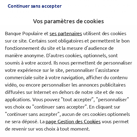
dispose d'un délai de réflexion de dix jours avant d'accepter l'offre de
Continuer sans accepter
crédit. La vente est subordonnée à l'obtention du prêt. Si celui-ci n'est
pas obtenu, le vendeur doit rembourser les sommes versées.
Vos paramètres de cookies
Banque Populaire et
ses partenaires
utilisent des cookies
Les agences Banque Populaire dans les villes à proximité
sur ce site. Certains sont obligatoires et permettent le bon
fonctionnement du site et la mesure d'audience de
Carquefou
manière anonyme. D'autres cookies, optionnels, sont
La Chapelle-sur-Erdre
soumis à votre accord. Ils nous permettent de personnaliser
Rennes
votre expérience sur le site, personnaliser l'assistance
commerciale suite à votre navigation, afficher du contenu
vidéo, ou encore personnaliser les annonces publicitaires
Trouver une agence Banque Populaire
diffusées sur Internet en dehors de notre site et de nos
Loire-Atlantique
applications. Vous pouvez "tout accepter", "personnaliser"
Châteaubriant
vos choix ou "continuer sans accepter". En cliquant sur
"continuer sans accepter", aucun de ces cookies optionnels
Powered by
evermaps ©
ne sera déposé. La
page Gestion des Cookies
vous permet
de revenir sur vos choix à tout moment.
www.banque-populaire.fr