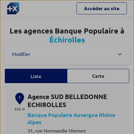
Accéder au site
Les agences Banque Populaire à
Échirolles
Modifier
Carte
Liste
Agence SUD BELLEDONNE
1
ECHIROLLES
632 m
Banque Populaire Auvergne Rhône
Alpes
31, rue Normandie Niemen