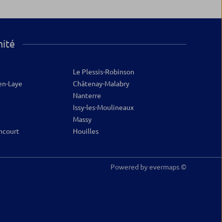
mité
Le Plessis-Robinson
en-Laye
Châtenay-Malabry
Nanterre
Issy-les-Moulineaux
Massy
ncourt
Houilles
Powered by
evermaps ©