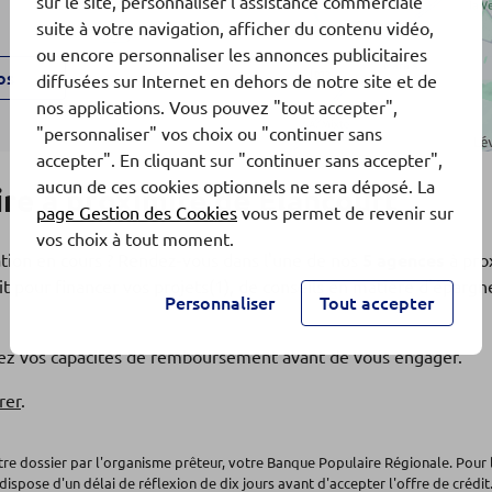
sur le site, personnaliser l'assistance commerciale
suite à votre navigation, afficher du contenu vidéo,
ou encore personnaliser les annonces publicitaires
os
diffusées sur Internet en dehors de notre site et de
nos applications. Vous pouvez "tout accepter",
"personnaliser" vos choix ou "continuer sans
accepter". En cliquant sur "continuer sans accepter",
aucun de ces cookies optionnels ne sera déposé. La
e à proximité de Élancourt
page Gestion des Cookies
vous permet de revenir sur
vos choix à tout moment.
ation en cours ? Rendez-vous dans l'une de nos
5 agences
à pro
t pour financer vos projets(1), de conseils en matière d'éparg
Personnaliser
Tout accepter
os
fiez vos capacités de remboursement avant de vous engager.
AU
rer
.
otre dossier par l'organisme prêteur, votre Banque Populaire Régionale. Pour 
dispose d'un délai de réflexion de dix jours avant d'accepter l'offre de crédit.