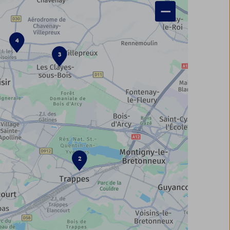
−
4
3
2