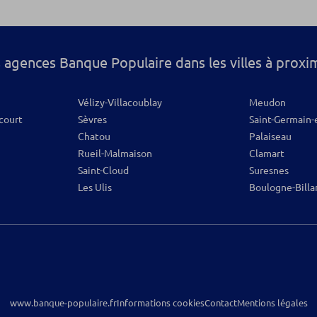
os
 agences Banque Populaire dans les villes à proxi
Vélizy-Villacoublay
Meudon
court
Sèvres
Saint-Germain-
Chatou
Palaiseau
Rueil-Malmaison
Clamart
Saint-Cloud
Suresnes
Les Ulis
Boulogne-Billa
www.banque-populaire.fr
Informations cookies
Contact
Mentions légales