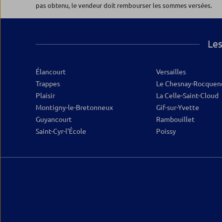
pas obtenu, le vendeur doit rembourser les sommes versées.
Fermé actuellement
09.88.98.95.59
Plus d’inf
Les
Élancourt
Versailles
Trappes
Le Chesnay-Rocquen
Plaisir
La Celle-Saint-Cloud
Montigny-le-Bretonneux
Gif-sur-Yvette
Guyancourt
Rambouillet
Saint-Cyr-l'École
Poissy