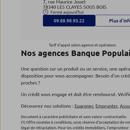
7, rue Maurice Jouet
78340 LES CLAYES SOUS BOIS
Fermé aujourd'hui
09.88.98.93.22
Plus d’inf
Agence PLAISIR
4
Tarif d'appel selon agence et opérateur.
Nos agences Banque Populair
Banque Populaire Val de France
5.74 km
Ctre Cial Brigitte
78371 PLAISIR
Une question sur un produit ou un service, une opér
Fermé actuellement
disposition pour vous accompagner. Besoin d'un crédi
09.88.98.93.23
Plus d’inf
proches ?
Un crédit vous engage et doit être remboursé. Véri
Agence NEAUPHLE LE CHATE
Découvrez nos solutions :
Epargner
,
Emprunter
,
Assu
5
Banque Populaire Val de France
Document à caractère publicitaire et sans valeur contractuelle.
6.06 km
(1) Offre soumise à conditions, sous réserve d'acceptation de v
8, pl du Marché
légal de rétractation. Pour les crédits immobiliers, l'emprunteur 
78640 NEAUPHLE LE CHATEAU