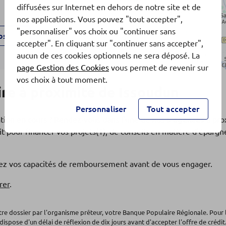
diffusées sur Internet en dehors de notre site et de
nos applications. Vous pouvez "tout accepter",
"personnaliser" vos choix ou "continuer sans
os
accepter". En cliquant sur "continuer sans accepter",
aucun de ces cookies optionnels ne sera déposé. La
page Gestion des Cookies
vous permet de revenir sur
vos choix à tout moment.
re à proximité de Issoudun
Personnaliser
Tout accepter
ation en cours ? Rendez-vous dans l'une de nos
5 agences
à pro
t pour financer vos projets(1), de conseils en matière d'éparg
os
fiez vos capacités de remboursement avant de vous engager.
L DE
rer
.
otre dossier par l'organisme prêteur, votre Banque Populaire Régionale. Pour 
dispose d'un délai de réflexion de dix jours avant d'accepter l'offre de crédit.