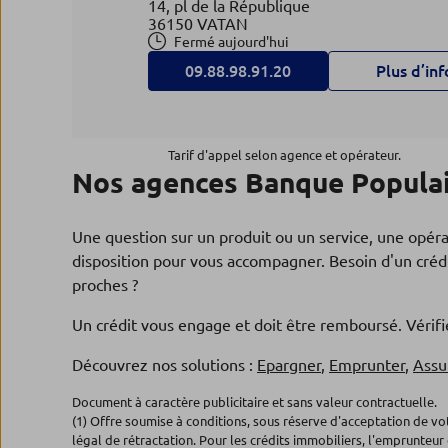
14, pl de la République
36150 VATAN
Fermé aujourd'hui
09.88.98.91.20
Plus d’inf
Agence DEOLS
4
Tarif d'appel selon agence et opérateur.
Nos agences Banque Populai
Banque Populaire Val de France
26.7 km
75, ave du Général de Gaulle
36130 DEOLS
Une question sur un produit ou un service, une opér
Fermé aujourd'hui
disposition pour vous accompagner. Besoin d'un crédi
09.88.98.92.30
Plus d’inf
proches ?
Un crédit vous engage et doit être remboursé. Véri
Agence CHATEAUROUX HOTE
Découvrez nos solutions :
Epargner
,
Emprunter
,
Assu
5
VILLE
Document à caractère publicitaire et sans valeur contractuelle.
28.51 km
Banque Populaire Val de France
(1) Offre soumise à conditions, sous réserve d'acceptation de v
légal de rétractation. Pour les crédits immobiliers, l'emprunteur 