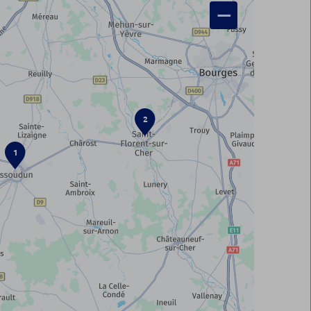
−
2
1