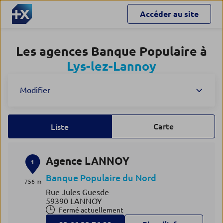
Accéder au site
Les agences Banque Populaire à
Lys-lez-Lannoy
Modifier
Carte
Liste
Agence LANNOY
1
Banque Populaire du Nord
756 m
Rue Jules Guesde
59390 LANNOY
Fermé actuellement