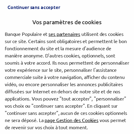
Loos
Continuer sans accepter
Armentières
Hénin-Beaumont
Vos paramètres de cookies
Douai
Lens
Banque Populaire et
ses partenaires
utilisent des cookies
Denain
sur ce site. Certains sont obligatoires et permettent le bon
Valenciennes
fonctionnement du site et la mesure d'audience de
Liévin
manière anonyme. D'autres cookies, optionnels, sont
Béthune
soumis à votre accord. Ils nous permettent de personnaliser
Hazebrouck
votre expérience sur le site, personnaliser l'assistance
commerciale suite à votre navigation, afficher du contenu
vidéo, ou encore personnaliser les annonces publicitaires
Trouver une agence Banque Populaire
diffusées sur Internet en dehors de notre site et de nos
Nord
applications. Vous pouvez "tout accepter", "personnaliser"
Lys-lez-Lannoy
vos choix ou "continuer sans accepter". En cliquant sur
"continuer sans accepter", aucun de ces cookies optionnels
Powered by
evermaps ©
ne sera déposé. La
page Gestion des Cookies
vous permet
de revenir sur vos choix à tout moment.