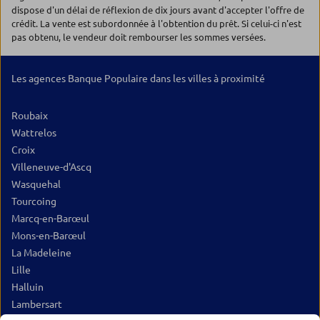
dispose d'un délai de réflexion de dix jours avant d'accepter l'offre de
crédit. La vente est subordonnée à l'obtention du prêt. Si celui-ci n'est
pas obtenu, le vendeur doit rembourser les sommes versées.
Les agences Banque Populaire dans les villes à proximité
Roubaix
Wattrelos
Croix
Villeneuve-d'Ascq
Wasquehal
Tourcoing
Marcq-en-Barœul
Mons-en-Barœul
La Madeleine
Lille
Halluin
Lambersart