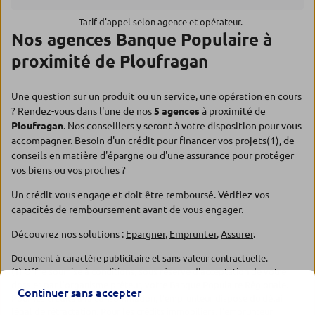
Tarif d'appel selon agence et opérateur.
Nos agences Banque Populaire à
proximité de Ploufragan
Une question sur un produit ou un service, une opération en cours
? Rendez-vous dans l'une de nos
5 agences
à proximité de
Ploufragan
. Nos conseillers y seront à votre disposition pour vous
accompagner. Besoin d'un crédit pour financer vos projets(1), de
conseils en matière d'épargne ou d'une assurance pour protéger
vos biens ou vos proches ?
Un crédit vous engage et doit être remboursé. Vérifiez vos
capacités de remboursement avant de vous engager.
Découvrez nos solutions :
Epargner
,
Emprunter
,
Assurer
.
Document à caractère publicitaire et sans valeur contractuelle.
(1) Offre soumise à conditions, sous réserve d'acceptation de votre
dossier par l'organisme prêteur, votre Banque Populaire Régionale.
Continuer sans accepter
Pour les crédits à la consommation, l'emprunteur dispose du délai
légal de rétractation. Pour les crédits immobiliers, l'emprunteur