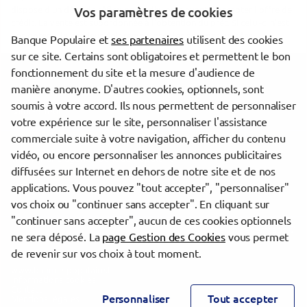
dispose d'un délai de réflexion de dix jours avant d'accepter l'offre de
Vos paramètres de cookies
crédit. La vente est subordonnée à l'obtention du prêt. Si celui-ci n'est
pas obtenu, le vendeur doit rembourser les sommes versées.
Banque Populaire et
ses partenaires
utilisent des cookies
sur ce site. Certains sont obligatoires et permettent le bon
fonctionnement du site et la mesure d'audience de
Les agences Banque Populaire dans les villes à proximité
manière anonyme. D'autres cookies, optionnels, sont
soumis à votre accord. Ils nous permettent de personnaliser
Saint-Brieuc
votre expérience sur le site, personnaliser l'assistance
commerciale suite à votre navigation, afficher du contenu
vidéo, ou encore personnaliser les annonces publicitaires
Trouver une agence Banque Populaire
diffusées sur Internet en dehors de notre site et de nos
Côtes-d'Armor
applications. Vous pouvez "tout accepter", "personnaliser"
Ploufragan
vos choix ou "continuer sans accepter". En cliquant sur
"continuer sans accepter", aucun de ces cookies optionnels
Powered by
evermaps ©
ne sera déposé. La
page Gestion des Cookies
vous permet
de revenir sur vos choix à tout moment.
www.banque-populaire.fr
Informations cookies
Contact
Personnaliser
Tout accepter
Mentions légales