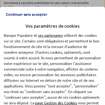
Document à caractère publicitaire et sans valeur contractuelle.
(1) Offre soumise à conditions, sous réserve d'acceptation de votre
dossier par l'organisme prêteur, votre Banque Populaire Régionale.
Continuer sans accepter
Pour les crédits à la consommation, l'emprunteur dispose du délai
légal de rétractation. Pour les crédits immobiliers, l'emprunteur
dispose d'un délai de réflexion de dix jours avant d'accepter l'offre de
Vos paramètres de cookies
crédit. La vente est subordonnée à l'obtention du prêt. Si celui-ci n'est
pas obtenu, le vendeur doit rembourser les sommes versées.
Banque Populaire et
ses partenaires
utilisent des cookies
sur ce site. Certains sont obligatoires et permettent le bon
fonctionnement du site et la mesure d'audience de
Les agences Banque Populaire dans les villes à proximité
manière anonyme. D'autres cookies, optionnels, sont
soumis à votre accord. Ils nous permettent de personnaliser
Saint-Dizier
votre expérience sur le site, personnaliser l'assistance
commerciale suite à votre navigation, afficher du contenu
vidéo, ou encore personnaliser les annonces publicitaires
Trouver une agence Banque Populaire
diffusées sur Internet en dehors de notre site et de nos
Haute-Marne
applications. Vous pouvez "tout accepter", "personnaliser"
Saint-Dizier
vos choix ou "continuer sans accepter". En cliquant sur
"continuer sans accepter", aucun de ces cookies optionnels
Powered by
evermaps ©
ne sera déposé. La
page Gestion des Cookies
vous permet