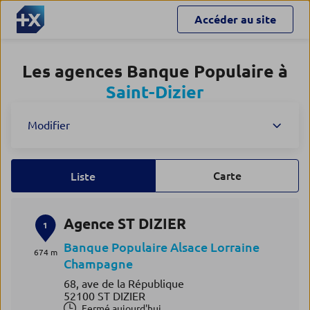
Accéder au site
Les agences Banque Populaire à
Saint-Dizier
Modifier
Carte
Liste
Agence ST DIZIER
1
Banque Populaire Alsace Lorraine
674 m
Champagne
68, ave de la République
52100 ST DIZIER
Fermé aujourd'hui