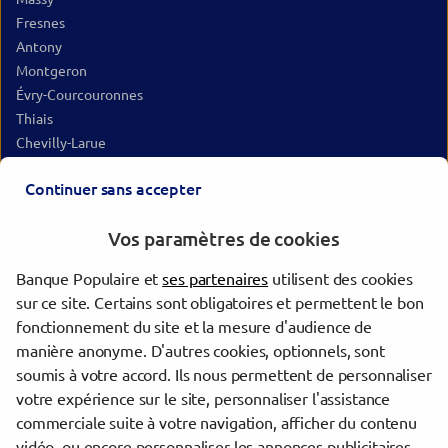
Fresnes
Antony
Montgeron
Évry-Courcouronnes
Thiais
Chevilly-Larue
Palaiseau
Continuer sans accepter
Villeneuve-Saint-Georges
Brétigny-sur-Orge
Vos paramètres de cookies
Choisy-le-Roi
L'Haÿ-les-Roses
Banque Populaire et
ses partenaires
utilisent des cookies
Bourg-la-Reine
sur ce site. Certains sont obligatoires et permettent le bon
Sceaux
fonctionnement du site et la mesure d'audience de
Yerres
manière anonyme. D'autres cookies, optionnels, sont
Châtenay-Malabry
soumis à votre accord. Ils nous permettent de personnaliser
Brunoy
votre expérience sur le site, personnaliser l'assistance
commerciale suite à votre navigation, afficher du contenu
vidéo, ou encore personnaliser les annonces publicitaires