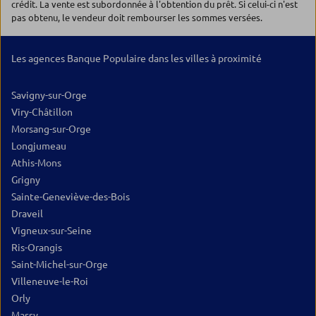
crédit. La vente est subordonnée à l'obtention du prêt. Si celui-ci n'est
pas obtenu, le vendeur doit rembourser les sommes versées.
Les agences Banque Populaire dans les villes à proximité
Savigny-sur-Orge
Viry-Châtillon
Morsang-sur-Orge
Longjumeau
Athis-Mons
Grigny
Sainte-Geneviève-des-Bois
Draveil
Vigneux-sur-Seine
Ris-Orangis
Saint-Michel-sur-Orge
Villeneuve-le-Roi
Orly
Massy