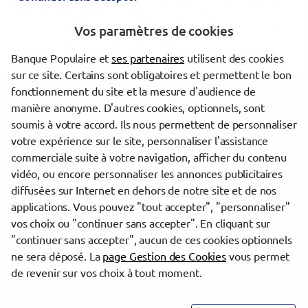
Pour les crédits à la consommation, l'emprunteur dispose du délai
légal de rétractation. Pour les crédits immobiliers, l'emprunteur
dispose d'un délai de réflexion de dix jours avant d'accepter l'offre de
Vos paramètres de cookies
crédit. La vente est subordonnée à l'obtention du prêt. Si celui-ci n'est
pas obtenu, le vendeur doit rembourser les sommes versées.
Banque Populaire et
ses partenaires
utilisent des cookies
sur ce site. Certains sont obligatoires et permettent le bon
fonctionnement du site et la mesure d'audience de
Les agences Banque Populaire dans les villes à proximité
manière anonyme. D'autres cookies, optionnels, sont
soumis à votre accord. Ils nous permettent de personnaliser
Charleville-Mézières
votre expérience sur le site, personnaliser l'assistance
commerciale suite à votre navigation, afficher du contenu
vidéo, ou encore personnaliser les annonces publicitaires
Trouver une agence Banque Populaire
diffusées sur Internet en dehors de notre site et de nos
Ardennes
applications. Vous pouvez "tout accepter", "personnaliser"
Sedan
vos choix ou "continuer sans accepter". En cliquant sur
"continuer sans accepter", aucun de ces cookies optionnels
Powered by
evermaps ©
ne sera déposé. La
page Gestion des Cookies
vous permet
de revenir sur vos choix à tout moment.
www.banque-populaire.fr
Informations cookies