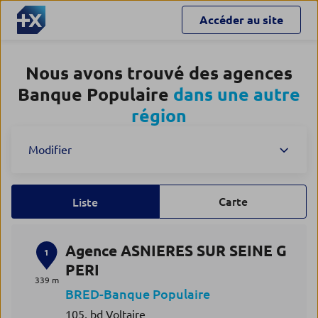
Accéder au site
Nous avons trouvé des agences
Banque Populaire
dans une autre
région
Modifier
Carte
Liste
Agence ASNIERES SUR SEINE G
1
PERI
339 m
BRED-Banque Populaire
105, bd Voltaire