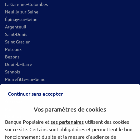
La Garenne-Colombes
Neuilly-sur-Seine
Épinay-sur-Seine
Argenteuil
Saint-Denis
Saint-Gratien
Puteaux
Bezons
Deuil-la-Barre
Sannois
Pierrefitte-sur-Seine
Aubervilliers
Continuer sans accepter
Nanterre
Suresnes
Vos paramètres de cookies
Paris
Houilles
Banque Populaire et
ses partenaires
utilisent des cookies
La Courneuve
sur ce site. Certains sont obligatoires et permettent le bon
Stains
fonctionnement du site et la mesure d'audience de
Eaubonne