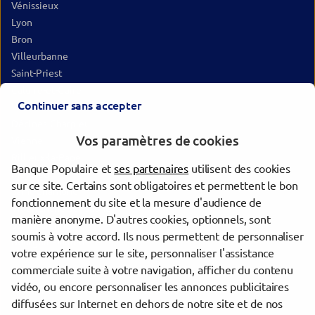
Vénissieux
Lyon
Bron
Villeurbanne
Saint-Priest
Caluire-et-Cuire
Continuer sans accepter
Vaulx-en-Velin
Décines-Charpieu
Vos paramètres de cookies
Vienne
Rillieux-la-Pape
Banque Populaire et
ses partenaires
utilisent des cookies
Meyzieu
sur ce site. Certains sont obligatoires et permettent le bon
Saint-Chamond
fonctionnement du site et la mesure d'audience de
Villefranche-sur-Saône
manière anonyme. D'autres cookies, optionnels, sont
Saint-Étienne
soumis à votre accord. Ils nous permettent de personnaliser
Bourgoin-Jallieu
votre expérience sur le site, personnaliser l'assistance
commerciale suite à votre navigation, afficher du contenu
vidéo, ou encore personnaliser les annonces publicitaires
Trouver une agence Banque Populaire
diffusées sur Internet en dehors de notre site et de nos
Rhône