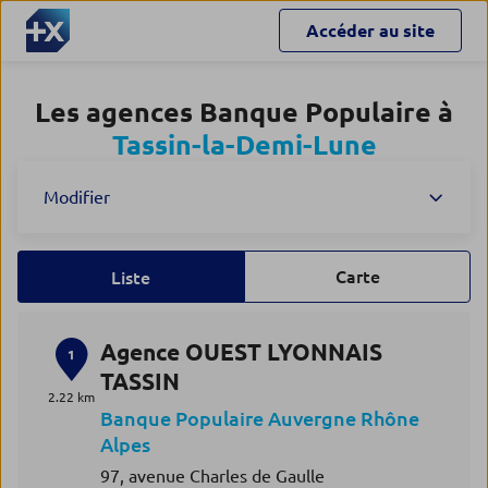
Accéder au site
Les agences Banque Populaire à
Tassin-la-Demi-Lune
Modifier
Carte
Liste
Agence OUEST LYONNAIS
1
TASSIN
2.22 km
Banque Populaire Auvergne Rhône
Alpes
97, avenue Charles de Gaulle