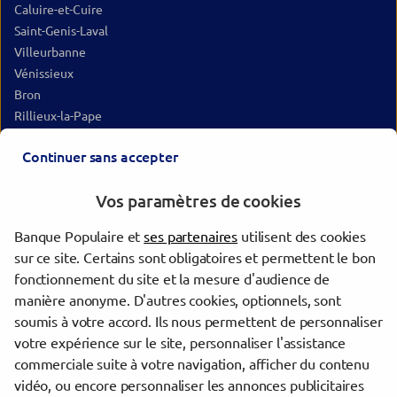
Caluire-et-Cuire
Saint-Genis-Laval
Villeurbanne
Vénissieux
Bron
Rillieux-la-Pape
Vaulx-en-Velin
Continuer sans accepter
Décines-Charpieu
Saint-Priest
Vos paramètres de cookies
Givors
Meyzieu
Banque Populaire et
ses partenaires
utilisent des cookies
Villefranche-sur-Saône
sur ce site. Certains sont obligatoires et permettent le bon
Vienne
fonctionnement du site et la mesure d'audience de
Saint-Chamond
manière anonyme. D'autres cookies, optionnels, sont
Bourgoin-Jallieu
soumis à votre accord. Ils nous permettent de personnaliser
Saint-Étienne
votre expérience sur le site, personnaliser l'assistance
commerciale suite à votre navigation, afficher du contenu
vidéo, ou encore personnaliser les annonces publicitaires
Trouver une agence Banque Populaire