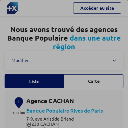
Accéder au site
Nous avons trouvé des agences
Banque Populaire
dans une autre
région
Modifier
Carte
Liste
Agence CACHAN
1
Banque Populaire Rives de Paris
1.24 km
7-9, ave Aristide Briand
94230 CACHAN