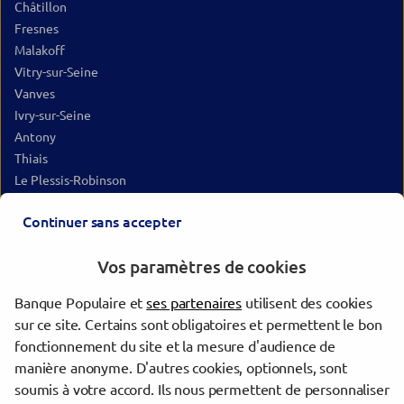
Châtillon
Fresnes
Malakoff
Vitry-sur-Seine
Vanves
Ivry-sur-Seine
Antony
Thiais
Le Plessis-Robinson
Châtenay-Malabry
Continuer sans accepter
Clamart
Issy-les-Moulineaux
Vos paramètres de cookies
Charenton-le-Pont
Alfortville
Banque Populaire et
ses partenaires
utilisent des cookies
Choisy-le-Roi
sur ce site. Certains sont obligatoires et permettent le bon
Paris
fonctionnement du site et la mesure d'audience de
Meudon
manière anonyme. D'autres cookies, optionnels, sont
Orly
soumis à votre accord. Ils nous permettent de personnaliser
Maisons-Alfort