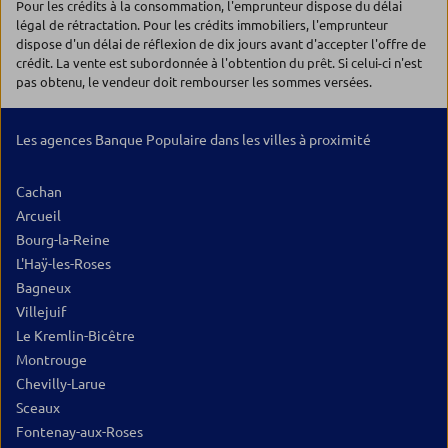
Pour les crédits à la consommation, l'emprunteur dispose du délai
légal de rétractation. Pour les crédits immobiliers, l'emprunteur
dispose d'un délai de réflexion de dix jours avant d'accepter l'offre de
crédit. La vente est subordonnée à l'obtention du prêt. Si celui-ci n'est
pas obtenu, le vendeur doit rembourser les sommes versées.
Les agences Banque Populaire dans les villes à proximité
Cachan
Arcueil
Bourg-la-Reine
L'Haÿ-les-Roses
Bagneux
Villejuif
Le Kremlin-Bicêtre
Montrouge
Chevilly-Larue
Sceaux
Fontenay-aux-Roses