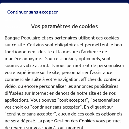
Boulogne-Billancourt
Continuer sans accepter
Bagneux
Châtillon
Vos paramètres de cookies
Puteaux
Saint-Denis
Banque Populaire et
ses partenaires
utilisent des cookies
Bois-Colombes
sur ce site. Certains sont obligatoires et permettent le bon
Vincennes
fonctionnement du site et la mesure d'audience de
Villejuif
manière anonyme. D'autres cookies, optionnels, sont
Cachan
soumis à votre accord. Ils nous permettent de personnaliser
Romainville
votre expérience sur le site, personnaliser l'assistance
commerciale suite à votre navigation, afficher du contenu
vidéo, ou encore personnaliser les annonces publicitaires
Trouver une agence Banque Populaire
diffusées sur Internet en dehors de notre site et de nos
Paris
applications. Vous pouvez "tout accepter", "personnaliser"
Paris 1er Arrondissement
vos choix ou "continuer sans accepter". En cliquant sur
"continuer sans accepter", aucun de ces cookies optionnels
Powered by
evermaps ©
ne sera déposé. La
page Gestion des Cookies
vous permet
de revenir sur vos choix à tout moment.