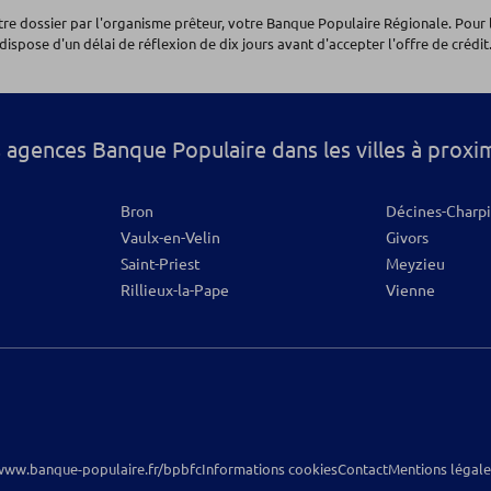
otre dossier par l'organisme prêteur, votre Banque Populaire Régionale. Pour 
dispose d'un délai de réflexion de dix jours avant d'accepter l'offre de crédit.
Alpes
 agences Banque Populaire dans les villes à proxi
os
Bron
Décines-Charp
Vaulx-en-Velin
Givors
Saint-Priest
Meyzieu
Rillieux-la-Pape
Vienne
www.banque-populaire.fr/bpbfc
Informations cookies
Contact
Mentions légale