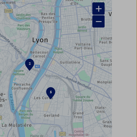
+
−
2
5