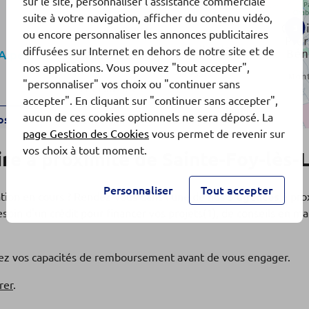
sur le site, personnaliser l'assistance commerciale
suite à votre navigation, afficher du contenu vidéo,
3
ou encore personnaliser les annonces publicitaires
diffusées sur Internet en dehors de notre site et de
Alpes
nos applications. Vous pouvez "tout accepter",
"personnaliser" vos choix ou "continuer sans
accepter". En cliquant sur "continuer sans accepter",
aucun de ces cookies optionnels ne sera déposé. La
os
page Gestion des Cookies
vous permet de revenir sur
vos choix à tout moment.
e à proximité de Sainte-Foy-lès-
SSIN
Personnaliser
Tout accepter
ation en cours ? Rendez-vous dans l'une de nos
5 agences
à pro
Alpes
soin d'un crédit pour financer vos projets(1), de conseils en 
fiez vos capacités de remboursement avant de vous engager.
os
rer
.