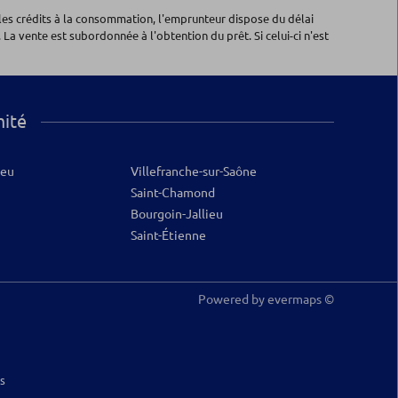
les crédits à la consommation, l'emprunteur dispose du délai
 La vente est subordonnée à l'obtention du prêt. Si celui-ci n'est
mité
ieu
Villefranche-sur-Saône
Saint-Chamond
Bourgoin-Jallieu
Saint-Étienne
Powered by
evermaps ©
s