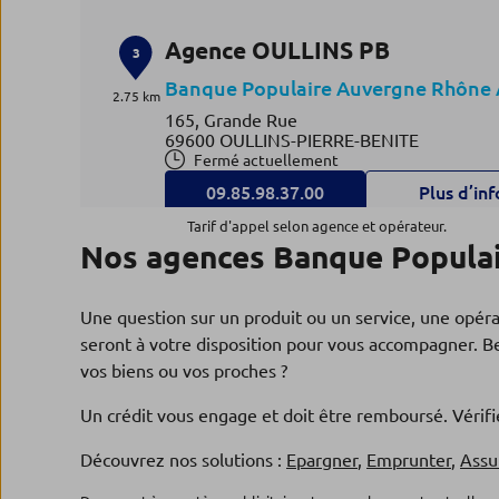
Agence OULLINS PB
3
Banque Populaire Auvergne Rhône 
2.75 km
165, Grande Rue
69600 OULLINS-PIERRE-BENITE
Fermé actuellement
09.85.98.37.00
Plus d’inf
Tarif d'appel selon agence et opérateur.
Nos agences Banque Populair
Agence OUEST LYONNAIS TA
4
Une question sur un produit ou un service, une opér
Banque Populaire Auvergne Rhône 
3.15 km
seront à votre disposition pour vous accompagner. Be
97, avenue Charles de Gaulle
vos biens ou vos proches ?
69160 TASSIN LA DEMI LUNE
Fermé actuellement
Un crédit vous engage et doit être remboursé. Véri
09.85.98.22.00
Plus d’inf
Découvrez nos solutions :
Epargner
,
Emprunter
,
Assu