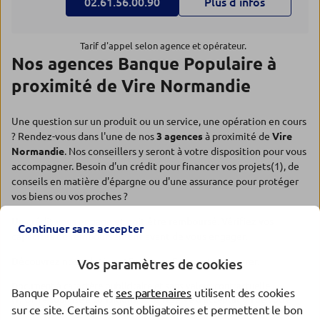
02.61.56.00.90
Plus d’infos
Tarif d'appel selon agence et opérateur.
Nos agences Banque Populaire à
proximité de Vire Normandie
Une question sur un produit ou un service, une opération en cours
? Rendez-vous dans l'une de nos
3 agences
à proximité de
Vire
Normandie
. Nos conseillers y seront à votre disposition pour vous
accompagner. Besoin d'un crédit pour financer vos projets(1), de
conseils en matière d'épargne ou d'une assurance pour protéger
vos biens ou vos proches ?
Un crédit vous engage et doit être remboursé. Vérifiez vos
Continuer sans accepter
capacités de remboursement avant de vous engager.
Découvrez nos solutions :
Epargner
,
Emprunter
,
Assurer
.
Vos paramètres de cookies
Document à caractère publicitaire et sans valeur contractuelle.
Banque Populaire et
ses partenaires
utilisent des cookies
(1) Offre soumise à conditions, sous réserve d'acceptation de votre
sur ce site. Certains sont obligatoires et permettent le bon
dossier par l'organisme prêteur, votre Banque Populaire Régionale.