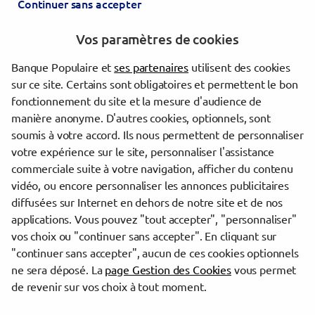
Continuer sans accepter
Lille
Loos
Vos paramètres de cookies
Armentières
Hénin-Beaumont
Banque Populaire et
ses partenaires
utilisent des cookies
Douai
sur ce site. Certains sont obligatoires et permettent le bon
Lens
fonctionnement du site et la mesure d'audience de
Hazebrouck
manière anonyme. D'autres cookies, optionnels, sont
Béthune
soumis à votre accord. Ils nous permettent de personnaliser
Liévin
votre expérience sur le site, personnaliser l'assistance
commerciale suite à votre navigation, afficher du contenu
vidéo, ou encore personnaliser les annonces publicitaires
Trouver une agence Banque Populaire
diffusées sur Internet en dehors de notre site et de nos
Nord
applications. Vous pouvez "tout accepter", "personnaliser"
Neuville-en-Ferrain
vos choix ou "continuer sans accepter". En cliquant sur
"continuer sans accepter", aucun de ces cookies optionnels
Powered by
evermaps ©
ne sera déposé. La
page Gestion des Cookies
vous permet
de revenir sur vos choix à tout moment.
www.banque-populaire.fr/bpgo
Informations cookies