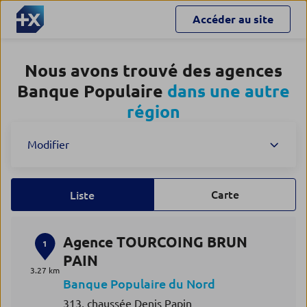
Accéder au site
Nous avons trouvé des agences
Banque Populaire
dans une autre
région
Modifier
Carte
Liste
Agence TOURCOING BRUN
1
PAIN
3.27 km
Banque Populaire du Nord
313, chaussée Denis Papin