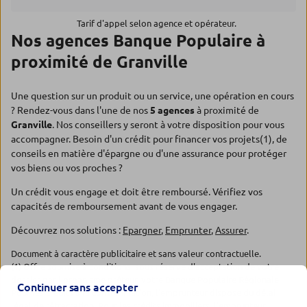
Tarif d'appel selon agence et opérateur.
Nos agences Banque Populaire à
proximité de Granville
Une question sur un produit ou un service, une opération en cours
? Rendez-vous dans l'une de nos
5 agences
à proximité de
Granville
. Nos conseillers y seront à votre disposition pour vous
accompagner. Besoin d'un crédit pour financer vos projets(1), de
conseils en matière d'épargne ou d'une assurance pour protéger
vos biens ou vos proches ?
Un crédit vous engage et doit être remboursé. Vérifiez vos
capacités de remboursement avant de vous engager.
Découvrez nos solutions :
Epargner
,
Emprunter
,
Assurer
.
Document à caractère publicitaire et sans valeur contractuelle.
(1) Offre soumise à conditions, sous réserve d'acceptation de votre
dossier par l'organisme prêteur, votre Banque Populaire Régionale.
Continuer sans accepter
Pour les crédits à la consommation, l'emprunteur dispose du délai
légal de rétractation. Pour les crédits immobiliers, l'emprunteur