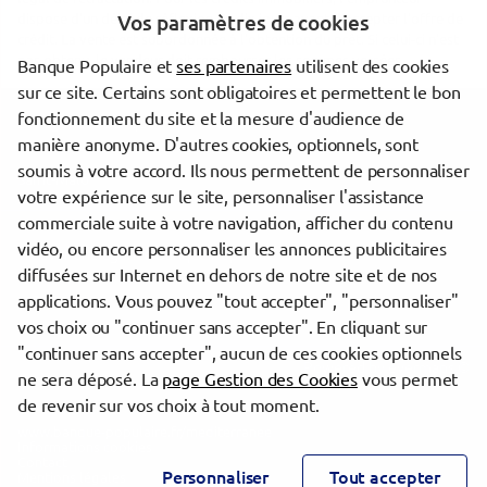
dispose d'un délai de réflexion de dix jours avant d'accepter l'offre de
Vos paramètres de cookies
crédit. La vente est subordonnée à l'obtention du prêt. Si celui-ci n'est
pas obtenu, le vendeur doit rembourser les sommes versées.
Banque Populaire et
ses partenaires
utilisent des cookies
sur ce site. Certains sont obligatoires et permettent le bon
fonctionnement du site et la mesure d'audience de
Les agences Banque Populaire dans les villes à proximité
manière anonyme. D'autres cookies, optionnels, sont
soumis à votre accord. Ils nous permettent de personnaliser
Saint-Malo
votre expérience sur le site, personnaliser l'assistance
commerciale suite à votre navigation, afficher du contenu
vidéo, ou encore personnaliser les annonces publicitaires
Trouver une agence Banque Populaire
diffusées sur Internet en dehors de notre site et de nos
Manche
applications. Vous pouvez "tout accepter", "personnaliser"
Granville
vos choix ou "continuer sans accepter". En cliquant sur
"continuer sans accepter", aucun de ces cookies optionnels
Powered by
evermaps ©
ne sera déposé. La
page Gestion des Cookies
vous permet
de revenir sur vos choix à tout moment.
www.banque-populaire.fr/mediterranee
Informations cookies
Contact
Personnaliser
Tout accepter
Mentions légales