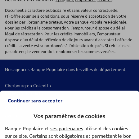
Document à caractère publicitaire et sans valeur contractuelle.
(1) Offre soumise à conditions, sous réserve d'acceptation de votre
dossier par l'organisme prêteur, votre Banque Populaire Régionale.
Pour les crédits à la consommation, l'emprunteur dispose du délai
légal de rétractation. Pour les crédits immobiliers, l'emprunteur
dispose d'un délai de réflexion de dix jours avant d'accepter l'offre de
crédit. La vente est subordonnée à l'obtention du prêt. Si celui-ci n'est
pas obtenu, le vendeur doit rembourser les sommes versées.
Nos agences Banque Populaire dans les villes du département
Cherbourg-en-Cotentin
Carentan-les-Marais
Continuer sans accepter
Saint-Lô
Granville
Vos paramètres de cookies
Avranches
Coutances
Banque Populaire et
ses partenaires
utilisent des cookies
Valognes
sur ce site. Certains sont obligatoires et permettent le bon
Bricquebec-en-Cotentin