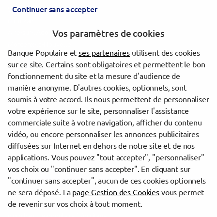
Continuer sans accepter
Saint-Vincent-de-Tyrosse
Mimizan
Vos paramètres de cookies
Aire-sur-l'Adour
Morcenx-la-Nouvelle
Banque Populaire et
ses partenaires
utilisent des cookies
Saint-Sever
sur ce site. Certains sont obligatoires et permettent le bon
Hagetmau
fonctionnement du site et la mesure d'audience de
Peyrehorade
manière anonyme. D'autres cookies, optionnels, sont
Soorts-Hossegor
soumis à votre accord. Ils nous permettent de personnaliser
Tartas
votre expérience sur le site, personnaliser l'assistance
Léon
commerciale suite à votre navigation, afficher du contenu
vidéo, ou encore personnaliser les annonces publicitaires
diffusées sur Internet en dehors de notre site et de nos
Trouver une agence Banque Populaire
applications. Vous pouvez "tout accepter", "personnaliser"
Landes
vos choix ou "continuer sans accepter". En cliquant sur
"continuer sans accepter", aucun de ces cookies optionnels
Powered by
evermaps ©
ne sera déposé. La
page Gestion des Cookies
vous permet
de revenir sur vos choix à tout moment.
www.banque-populaire.fr/occitane