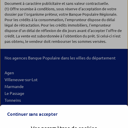
Document à caractère publicitaire et sans valeur contractuelle.
(1) Offre soumise à conditions, sous réserve d'acceptation de votre
dossier par l'organisme prêteur, votre Banque Populaire Régionale.
Pour les crédits à la consommation, l'emprunteur dispose du délai
légal de rétractation. Pour les crédits immobiliers, l'emprunteur
dispose d'un délai de réflexion de dix jours avant d'accepter l'offre de
crédit. La vente est subordonnée à l'obtention du prêt. Si celui-ci n'est
pas obtenu, le vendeur doit rembourser les sommes versées.
Nos agences Banque Populaire dans les villes du département
Agen
Villeneuve-sur-Lot
Marmande
Le Passage
Tonneins
Nérac
Continuer sans accepter
Sainte-Livrade-sur-Lot
Boé
Casteljaloux