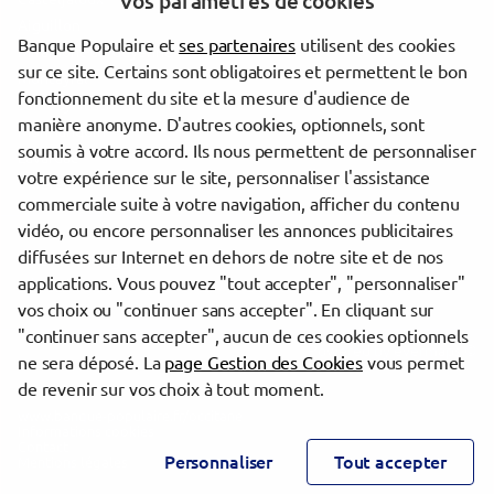
Vos paramètres de cookies
Aiguillon
Banque Populaire et
ses partenaires
utilisent des cookies
Miramont-de-Guyenne
sur ce site. Certains sont obligatoires et permettent le bon
Montayral
fonctionnement du site et la mesure d'audience de
Saint-Sylvestre-sur-Lot
manière anonyme. D'autres cookies, optionnels, sont
Monflanquin
soumis à votre accord. Ils nous permettent de personnaliser
Lavardac
votre expérience sur le site, personnaliser l'assistance
Villeréal
commerciale suite à votre navigation, afficher du contenu
vidéo, ou encore personnaliser les annonces publicitaires
diffusées sur Internet en dehors de notre site et de nos
Trouver une agence Banque Populaire
applications. Vous pouvez "tout accepter", "personnaliser"
Lot-et-Garonne
vos choix ou "continuer sans accepter". En cliquant sur
"continuer sans accepter", aucun de ces cookies optionnels
Powered by
evermaps ©
ne sera déposé. La
page Gestion des Cookies
vous permet
de revenir sur vos choix à tout moment.
www.banque-populaire.fr/occitane
Informations cookies
Contact
Personnaliser
Tout accepter
Mentions légales