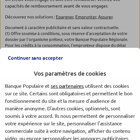
capacités de remboursement avant de vous engager.
Découvrez nos solutions :
Epargner
,
Emprunter
,
Assurer
.
Document à caractère publicitaire et sans valeur contractuelle.
(1) Offre soumise à conditions, sous réserve d'acceptation de votre
dossier par l'organisme prêteur, votre Banque Populaire Régionale.
Pour les crédits à la consommation, l'emprunteur dispose du délai
légal de rétractation. Pour les crédits immobiliers, l'emprunteur
dispose d'un délai de réflexion de dix jours avant d'accepter l'offre de
Continuer sans accepter
crédit. La vente est subordonnée à l'obtention du prêt. Si celui-ci n'est
pas obtenu, le vendeur doit rembourser les sommes versées.
Vos paramètres de cookies
Banque Populaire et
ses partenaires
utilisent des cookies
Les agences Banque Populaire dans les villes à proximité
sur ce site. Certains sont obligatoires et permettent le bon
fonctionnement du site et la mesure d'audience de
Clermont-Ferrand
manière anonyme. D'autres cookies, optionnels, sont
Cournon-d'Auvergne
soumis à votre accord. Ils nous permettent de personnaliser
Vichy
votre expérience sur le site, personnaliser l'assistance
commerciale suite à votre navigation, afficher du contenu
vidéo, ou encore personnaliser les annonces publicitaires