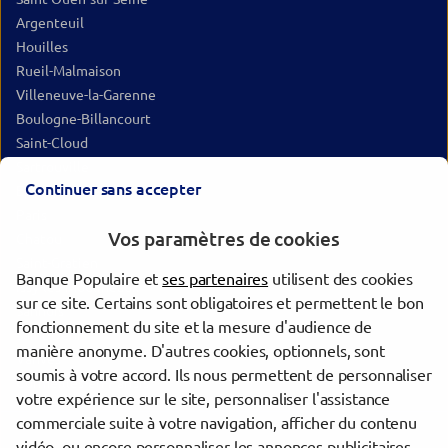
Argenteuil
Houilles
Rueil-Malmaison
Villeneuve-la-Garenne
Boulogne-Billancourt
Saint-Cloud
Sartrouville
Continuer sans accepter
Épinay-sur-Seine
Paris
Vos paramètres de cookies
Chatou
Saint-Gratien
Banque Populaire et
ses partenaires
utilisent des cookies
Issy-les-Moulineaux
sur ce site. Certains sont obligatoires et permettent le bon
Sannois
fonctionnement du site et la mesure d'audience de
Saint-Denis
manière anonyme. D'autres cookies, optionnels, sont
Vanves
soumis à votre accord. Ils nous permettent de personnaliser
Cormeilles-en-Parisis
votre expérience sur le site, personnaliser l'assistance
commerciale suite à votre navigation, afficher du contenu
vidéo, ou encore personnaliser les annonces publicitaires