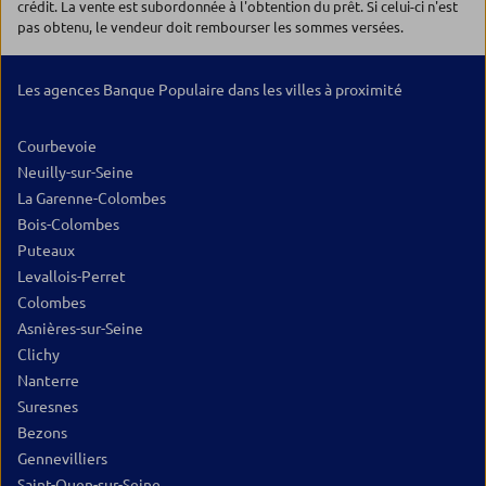
crédit. La vente est subordonnée à l'obtention du prêt. Si celui-ci n'est
pas obtenu, le vendeur doit rembourser les sommes versées.
Les agences Banque Populaire dans les villes à proximité
Courbevoie
Neuilly-sur-Seine
La Garenne-Colombes
Bois-Colombes
Puteaux
Levallois-Perret
Colombes
Asnières-sur-Seine
Clichy
Nanterre
Suresnes
Bezons
Gennevilliers
Saint-Ouen-sur-Seine