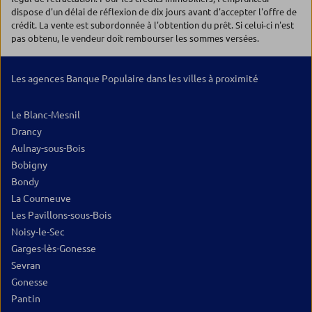
dispose d'un délai de réflexion de dix jours avant d'accepter l'offre de
crédit. La vente est subordonnée à l'obtention du prêt. Si celui-ci n'est
pas obtenu, le vendeur doit rembourser les sommes versées.
Les agences Banque Populaire dans les villes à proximité
Le Blanc-Mesnil
Drancy
Aulnay-sous-Bois
Bobigny
Bondy
La Courneuve
Les Pavillons-sous-Bois
Noisy-le-Sec
Garges-lès-Gonesse
Sevran
Gonesse
Pantin