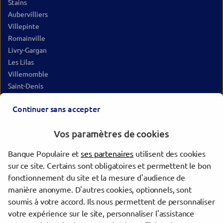
Stains
Aubervilliers
Villepinte
Romainville
Livry-Gargan
Les Lilas
Villemomble
Saint-Denis
Clichy-sous-Bois
Continuer sans accepter
Rosny-sous-Bois
Pierrefitte-sur-Seine
Vos paramètres de cookies
Tremblay-en-France
Sarcelles
Banque Populaire et
ses partenaires
utilisent des cookies
Bagnolet
sur ce site. Certains sont obligatoires et permettent le bon
Montreuil
fonctionnement du site et la mesure d'audience de
Villiers-le-Bel
manière anonyme. D'autres cookies, optionnels, sont
Gagny
soumis à votre accord. Ils nous permettent de personnaliser
Neuilly-Plaisance
votre expérience sur le site, personnaliser l'assistance