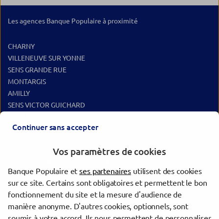
Les agences Banque Populaire à proximité
CHARNY
VILLENEUVE SUR YONNE
SENS GRANDE RUE
MONTARGIS
AMILLY
SENS VICTOR GUICHARD
JOIGNY
Continuer sans accepter
SOUPPES SUR LOING
PONT SUR YONNE
Vos paramètres de cookies
Les agences Banque Populaire dans les villes à proximité
Banque Populaire et
ses partenaires
utilisent des cookies
sur ce site. Certains sont obligatoires et permettent le bon
Sens
fonctionnement du site et la mesure d'audience de
Montereau-Fault-Yonne
manière anonyme. D'autres cookies, optionnels, sont
Auxerre
soumis à votre accord. Ils nous permettent de personnaliser