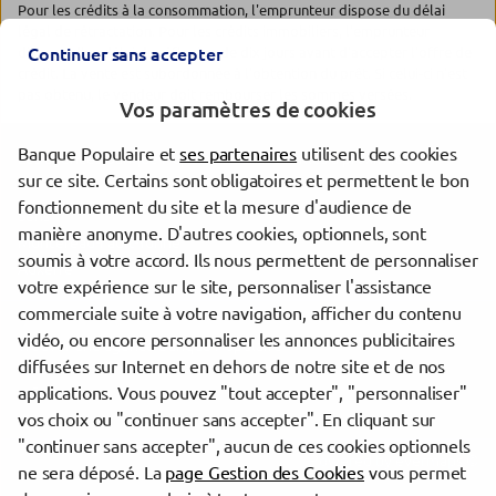
Pour les crédits à la consommation, l'emprunteur dispose du délai
légal de rétractation. Pour les crédits immobiliers, l'emprunteur
dispose d'un délai de réflexion de dix jours avant d'accepter l'offre de
Continuer sans accepter
crédit. La vente est subordonnée à l'obtention du prêt. Si celui-ci n'est
pas obtenu, le vendeur doit rembourser les sommes versées.
Vos paramètres de cookies
Banque Populaire et
ses partenaires
utilisent des cookies
Les agences Banque Populaire dans les villes à proximité
sur ce site. Certains sont obligatoires et permettent le bon
fonctionnement du site et la mesure d'audience de
Sens
manière anonyme. D'autres cookies, optionnels, sont
Montereau-Fault-Yonne
soumis à votre accord. Ils nous permettent de personnaliser
Auxerre
votre expérience sur le site, personnaliser l'assistance
commerciale suite à votre navigation, afficher du contenu
vidéo, ou encore personnaliser les annonces publicitaires
Trouver une agence Banque Populaire
diffusées sur Internet en dehors de notre site et de nos
Yonne
applications. Vous pouvez "tout accepter", "personnaliser"
Sens
vos choix ou "continuer sans accepter". En cliquant sur
"continuer sans accepter", aucun de ces cookies optionnels
Powered by
evermaps ©
ne sera déposé. La
page Gestion des Cookies
vous permet