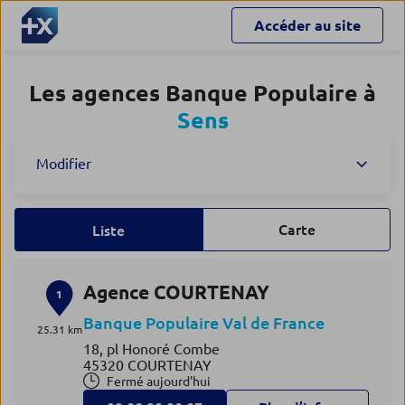
Accéder au site
Les agences Banque Populaire à
Sens
Modifier
Carte
Liste
Agence COURTENAY
1
Banque Populaire Val de France
25.31 km
18, pl Honoré Combe
45320 COURTENAY
Fermé aujourd'hui