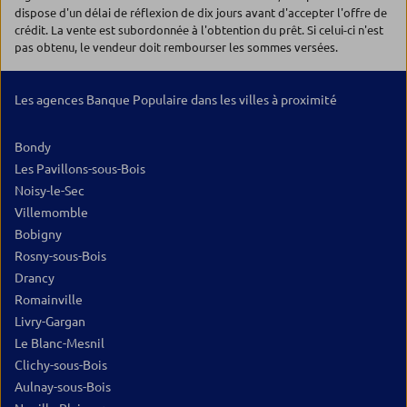
dispose d'un délai de réflexion de dix jours avant d'accepter l'offre de
crédit. La vente est subordonnée à l'obtention du prêt. Si celui-ci n'est
pas obtenu, le vendeur doit rembourser les sommes versées.
Les agences Banque Populaire dans les villes à proximité
Bondy
Les Pavillons-sous-Bois
Noisy-le-Sec
Villemomble
Bobigny
Rosny-sous-Bois
Drancy
Romainville
Livry-Gargan
Le Blanc-Mesnil
Clichy-sous-Bois
Aulnay-sous-Bois