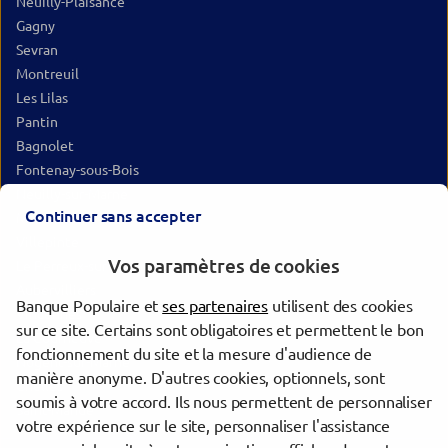
Neuilly-Plaisance
Gagny
Sevran
Montreuil
Les Lilas
Pantin
Bagnolet
Fontenay-sous-Bois
Neuilly-sur-Marne
Continuer sans accepter
Montfermeil
Villepinte
Vos paramètres de cookies
Le Perreux-sur-Marne
Aubervilliers
Banque Populaire et
ses partenaires
utilisent des cookies
Vincennes
sur ce site. Certains sont obligatoires et permettent le bon
La Courneuve
fonctionnement du site et la mesure d'audience de
Nogent-sur-Marne
manière anonyme. D'autres cookies, optionnels, sont
Chelles
soumis à votre accord. Ils nous permettent de personnaliser
Saint-Mandé
votre expérience sur le site, personnaliser l'assistance